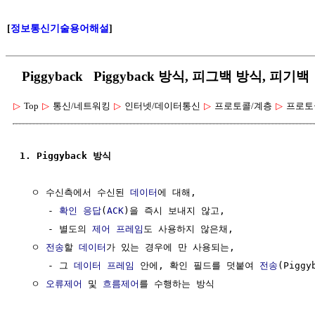
[
정보통신기술용어해설
]
Piggyback Piggyback 방식, 피그백 방식, 피기백
▷
Top
▷
통신/네트워킹
▷
인터넷/데이터통신
▷
프로토콜/계층
▷
프로토
1. Piggyback 방식
  ㅇ 수신측에서 수신된 
데이터
에 대해,

     - 
확인 응답
(
ACK
)을 즉시 보내지 않고, 

     - 별도의 
제어
프레임
도 사용하지 않은채, 

  ㅇ 
전송
할 
데이터
가 있는 경우에 만 사용되는,

     - 그 
데이터 프레임
 안에, 확인 필드를 덧붙여 
전송
(Pigg
  ㅇ 
오류제어
 및 
흐름제어