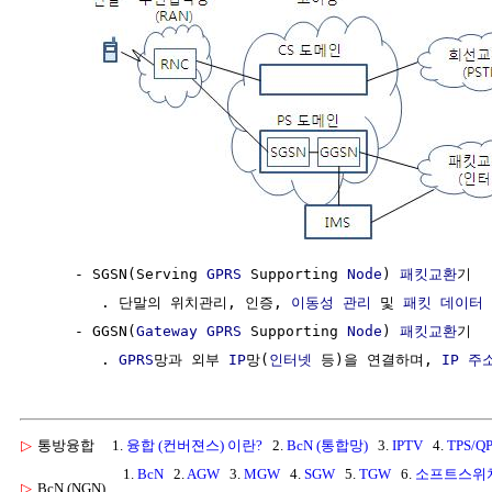
     - SGSN(Serving 
GPRS
 Supporting 
Node
) 
패킷교환
기

        . 단말의 위치관리, 인증, 
이동성 관리
 및 
패킷
데이터
     - GGSN(
Gateway
GPRS
 Supporting 
Node
) 
패킷교환
기

        . 
GPRS
망과 외부 
IP
망(
인터넷
 등)을 연결하며, 
IP 주
▷
통방융합
1.
융합 (컨버젼스) 이란?
2.
BcN (통합망)
3.
IPTV
4.
TPS/Q
1.
BcN
2.
AGW
3.
MGW
4.
SGW
5.
TGW
6.
소프트스위
▷
BcN (NGN)