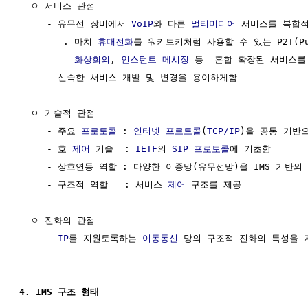
  ㅇ 서비스 관점

     - 유무선 장비에서 
VoIP
와 다른 
멀티미디어
 서비스를 복합적
        . 마치 
휴대전화
를 워키토키처럼 사용할 수 있는 P2T(Push
화상회의
, 
인스턴트 메시징
 등  혼합 확장된 서비스를 
     - 신속한 서비스 개발 및 변경을 용이하게함

  ㅇ 기술적 관점

     - 주요 
프로토콜
 : 
인터넷 프로토콜
(
TCP/IP
)을 공통 기반으
     - 호 
제어
 기술  : 
IETF
의 
SIP
프로토콜
에 기초함

     - 상호연동 역할 : 다양한 이종망(유무선망)을 IMS 기반의
     - 구조적 역할   : 서비스 
제어
 구조를 제공

  ㅇ 진화의 관점

     - 
IP
를 지원토록하는 
이동통신
 망의 구조적 진화의 특성을 지
4. IMS 구조 형태