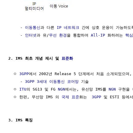
     - 
이동통신
과 다른 
IP 네트워크
 간에 상호 운용이 가능하도록
     - 
인터넷
과 유/
무선 환경
을 통합하여 
All-IP
 화하려는 
핵심
2. IMS 최초 개념 제시 및 
표준화
  ㅇ 
3GPP
에서 2002년 Release 5 단계에서 처음 소개되었으며,
     - 
3GPP
3세대 이동통신
코어망
 기술

  ㅇ 
ITU
의 SG13 및 FG 
NGN
에서는, 유선망 IMS를 
NGN
 구현을 
  ㅇ 한편, 무선망 IMS 의 
국제 표준
화는  
3GPP
 및 ESTI 등에
3. IMS 특징