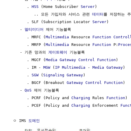
        . 
HSS
 (Home Subscriber 
Server
)

           .. 모든 가입자와 서비스 관련 
데이터
를 저장하는 주
        . SLF (Subscription Locator 
Server
)

     - 
멀티미디어
 제어 기능블록

        . MRFC (
Multimedia
 Resource 
Function
Control
        . MRFP (
Multimedia
 Resource 
Function
 P:
Proce
     - 기존 망과의 
게이트웨이
 기능블록

        . MGCF (
Media Gateway Control
Function
)

        . IM - 
MGW
 (
IP
Multimedia
 - 
Media Gateway
)

        . 
SGW
 (
Signaling Gateway
)

        . BGCF (Breakout 
Gateway
Control
Function
)

     - 
QoS
 제어 기능블록 

        . PCRF (Policy and 
Charging
 Rules 
Function
)

        . PCEF (Policy and 
Charging
 Enforcement 
Func
  ㅇ IMS 
도메인