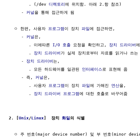
        . (/dev 
디렉토리
에 위치함. 아래 2.항 참조)

     - 
커널
을 통해 접근하게 됨

  ㅇ 한편, 사용자 
프로그램
이 장치 
파일
에 접근하면,

     - 
커널
은, 

        . 이에따른 
I/O 호출
 요청을 확인하고, 
장치 드라이버
에
        . 
장치 드라이버
가 실제 장치로부터 자료를 읽거나 쓰는 
     - 
장치 드라이버
는, 

        . 모든 하드웨어를 일관된 
인터페이스
로 표현해 줌

     - 즉, 
커널
은,

        . 사용자 
프로그램
이 장치 
파일
에 가해진 
연산
을,

        . 
장치 드라이버
프로그램
에 대한 호출로 바꾸어줌

2. [
Unix
/
Linux
]  장치 
화일
의 식별
  ㅇ 주 번호(major device number) 및 부 번호(minor devi