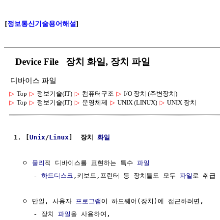
[
정보통신기술용어해설
]
Device File 장치 화일, 장치 파일
디바이스 파일
▷
Top
▷
정보기술(IT)
▷
컴퓨터구조
▷
I/O 장치 (주변장치)
▷
Top
▷
정보기술(IT)
▷
운영체제
▷
UNIX (LINUX)
▷
UNIX 장치
1. [
Unix
/
Linux
]  장치 
화일
  ㅇ 
물리
적 디바이스를 표현하는 특수 
파일
     - 
하드디스크
,키보드,프린터 등 장치들도 모두 
파일
로 취급 
  ㅇ 만일, 사용자 
프로그램
이 하드웨어(장치)에 접근하려면,

     - 장치 
파일
을 사용하여, 
