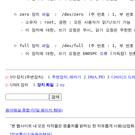
  ㅇ zero 장치 
파일
  :  /dev/zero  (주 번호 : 1, 부 번호 
     - 소유자 : root, 권한 : 모든 사용자가 읽기/쓰기 가능

     - 이 장치에 대한, 쓰기 요청은 무시, 읽기 요청은 무한한 
  ㅇ full 장치 
파일
  :  /dev/full  (주 번호 : 1, 부 번호 
     - 이 장치에 대한, 쓰기 요청은 ENOSPC 
오류
 (가득참) 반
▷
I/O 장치 (주변장치)
1.
주변장치, 제어기
2.
DMA, PIO
3.
디바이스 드
▷
UNIX 장치
1.
장치 화일
2.
tty
검색
용어해설 종합 (단일 페이지 형태)
"본 웹사이트 내 모든 저작물은 원출처를 밝히는 한 자유롭게 사용(상업화
[정보통신기술용어해설]