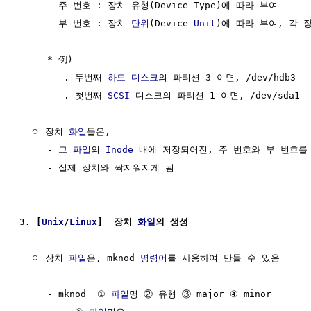
     - 주 번호 : 장치 유형(Device Type)에 따라 부여 

     - 부 번호 : 장치 
단위
(Device 
Unit
)에 따라 부여, 각 
     * 例) 

        . 두번째 
하드 디스크
의 파티션 3 이면, /dev/hdb3 

        . 첫번째 
SCSI
 디스크의 파티션 1 이면, /dev/sda1

  ㅇ 장치 
화일
들은, 

     - 그 
파일
의 
Inode
 내에 저장되어진, 주 번호와 부 번호를 
     - 실제 장치와 짝지워지게 됨

3. [
Unix
/
Linux
]  장치 
화일
의 생성
  ㅇ 장치 
파일
은, mknod 
명령어
를 사용하여 만들 수 있음

     - mknod  ① 
파일
명 ② 유형 ③ major ④ minor 
