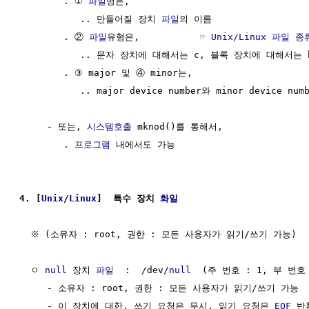
        . ① 
파일
명은, 

           .. 만들어질 장치 
파일
의 이름

        . ② 
파일
유형은,           ☞ 
Unix/Linux 파일 종
           .. 문자 장치에 대해서는 c, 블록 장치에 대해서는 b
        . ③ major 및 ④ minor는, 

           .. major device number와 minor device numb
     - 또는, 
시스템호출
 mknod()를 통해서,

        . 
프로그램
 내에서도 가능

4. [
Unix
/
Linux
]  특수 장치 
화일
  ※ (소유자 : root, 권한 : 모든 사용자가 읽기/쓰기 가능)

  ㅇ 
null
 장치 
파일
  :  /dev/
null
  (주 번호 : 1, 부 번호 :
     - 소유자 : root, 권한 : 모든 사용자가 읽기/쓰기 가능

     - 이 장치에 대한, 쓰기 요청은 무시, 읽기 요청은 
EOF
 반환