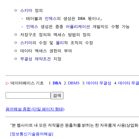
  ㅇ 
스키마
 정의

     - 테이블과 
인덱스
의 생성은 DBA 몫이나,

     - 
인덱스
 생성은 종종 
어플리케이션
 개발자도 수행 가능

  ㅇ 저장구조 정의와 엑세스 방법의 정의

  ㅇ 
스키마
의 수정 및 
물리
적 조직의 수정

  ㅇ 데이타 엑세스 권한의 부여

  ㅇ 
무결성 제약조건
▷
데이터베이스 기초
1.
DBA
2.
DBMS
3.
데이터 무결성
4.
데이터 무
검색
용어해설 종합 (단일 페이지 형태)
"본 웹사이트 내 모든 저작물은 원출처를 밝히는 한 자유롭게 사용(상업화
[정보통신기술용어해설]