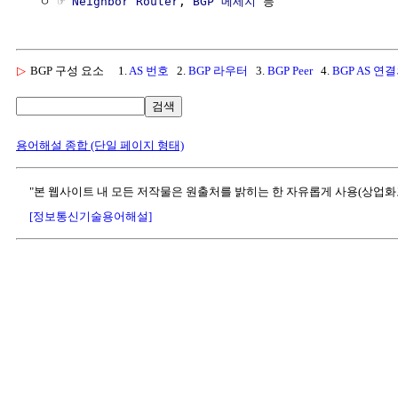
  ㅇ ☞ 
Neighbor Router
, 
BGP 메세지
▷
BGP 구성 요소
1.
AS 번호
2.
BGP 라우터
3.
BGP Peer
4.
BGP AS 연
검색
용어해설 종합 (단일 페이지 형태)
"본 웹사이트 내 모든 저작물은 원출처를 밝히는 한 자유롭게 사용(상업화
[정보통신기술용어해설]