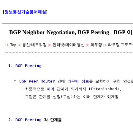
[
정보통신기술용어해설
]
BGP Neighbor Negotiation, BGP Peering B
▷
Top
▷
통신/네트워킹
▷
인터넷/데이터통신
▷
라우팅
▷
라우팅 프로토
1. 
BGP
Peering
  ㅇ 
BGP
Peer Router
 간에 
라우팅
정보
를 교환하기 위한 연결을
     - 최종적으로 
피어
 관계가 되기까지 (Established),

     - 그같은 관계를 설정(교섭)하는 여러 단계가 있게됨

2. 
BGP
Peering
 각 단계들