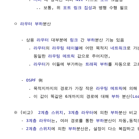
           .. 보통, 위 
포트
링크 집성
과 병행 수행 필요

  ㅇ 
라우터
부하
분산

     - 상용 
라우터
 대부분에 
링크
 간 
부하
분산 기능 있음 

        . 
라우터
의 
라우팅 테이블
에 어떤 목적지 
네트워크
로 가
          동일한 
라우팅 메트릭
 값으로 주어지면,

        . 
라우터
가 이들에 부가하는 
트래픽
부하
를 자동으로 고
     - 
OSPF
 例

        . 목적지까지의 경로가 가장 작은 
라우팅 메트릭
에 의해
        . 이 값이 똑같은 6개까지의 경로에 대해 
부하
 분산(
Lo
  ※ (비교)  
2계층
스위치
, 
3계층
라우터
에 의한 
부하
분산 비교

     - 
3계층
라우터
는, 여러 경로를 통한 
부하
분산이 자동,동적
     - 
2계층
스위치
에 의한 
부하