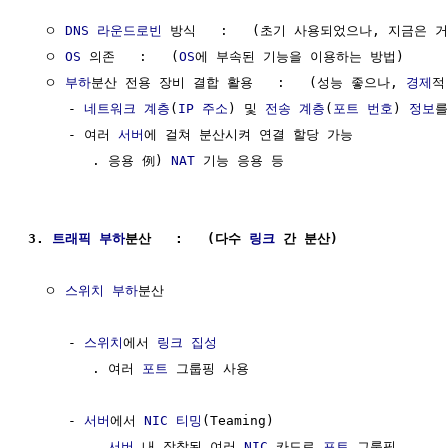
  ㅇ 
DNS
라운드로빈
 방식   :   (초기 사용되었으나, 지금은 거
  ㅇ 
OS
 의존   :   (
OS
에 부속된 기능을 이용하는 방법)

  ㅇ 
부하
분산 전용 장비 결합 활용   :   (성능 좋으나, 
경제
적
     - 
네트워크 계층
(
IP 주소
) 및 
전송 계층
(
포트 번호
) 
정보
를
     - 여러 
서버
에 걸쳐 분산시켜 연결 할당 가능

        . 응용 例) 
NAT
 기능 응용 등

3. 
트래픽
부하
분산   :   (다수 
링크
 간 분산)
  ㅇ 
스위치
부하
분산

     - 
스위치
에서 
링크 집성
        . 여러 
포트
 그룹핑 사용

     - 
서버
에서 
NIC 티밍
(Teaming)

        . 
서버
 내 장착된 여러 
NIC
 카드로 
포트
 그룹핑 
