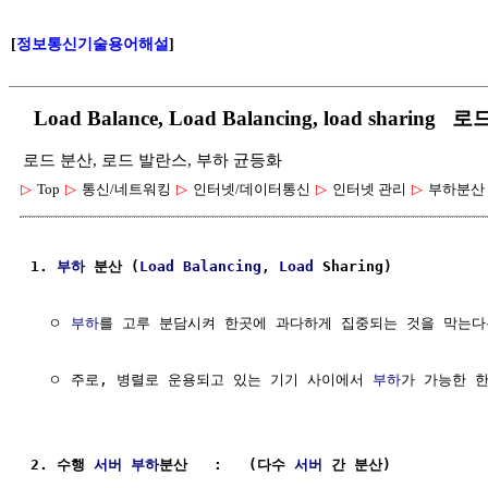
[
정보통신기술용어해설
]
Load Balance, Load Balancing, load shari
로드 분산, 로드 발란스, 부하 균등화
▷
Top
▷
통신/네트워킹
▷
인터넷/데이터통신
▷
인터넷 관리
▷
부하분산
1. 
부하
 분산 (
Load
Balancing
, 
Load
 Sharing)
  ㅇ 
부하
를 고루 분담시켜 한곳에 과다하게 집중되는 것을 막는다
  ㅇ 주로, 병렬로 운용되고 있는 기기 사이에서 
부하
가 가능한 한
2. 수행 
서버
부하
분산   :   (다수 
서버
 간 분산)