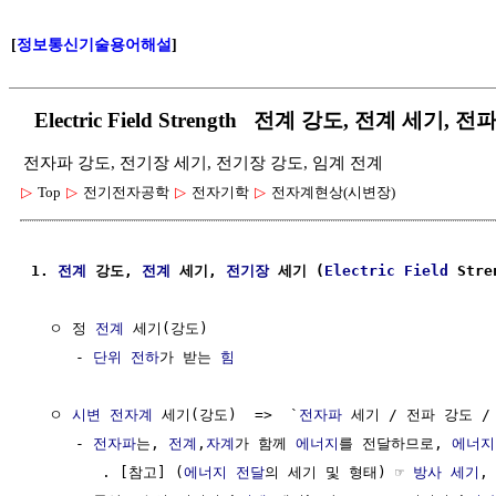
[
정보통신기술용어해설
]
Electric Field Strength 전계 강도, 전계 세기,
전자파 강도, 전기장 세기, 전기장 강도, 임계 전계
▷
Top
▷
전기전자공학
▷
전자기학
▷
전자계현상(시변장)
1. 
전계
 강도, 
전계
 세기, 
전기장
 세기 (
Electric Field
 Str
  ㅇ 정 
전계
 세기(강도)

     - 
단위
전하
가 받는 
힘
  ㅇ 
시변 전자계
 세기(강도)  =>  `
전자파
 세기 / 전파 강도 /
     - 
전자파
는, 
전계
,
자계
가 함께 
에너지
를 전달하므로, 
에너지
        . [참고] (
에너지 전달
의 세기 및 형태) ☞ 
방사 세기
,