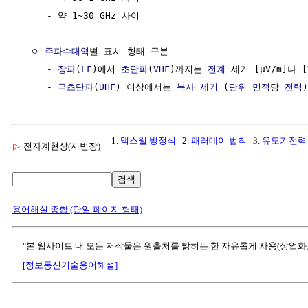
     - 약 1~30 GHz 사이

  ㅇ 
주파수대역
별 표시 형태 구분

     - 
장파
(
LF
)에서 
초단파
(
VHF
)까지는 
전계
 세기 [μV/m]나 
     - 
극초단파
(
UHF
) 이상에서는 
복사 세기
 (
단위
면적
당 
전력
1.
맥스웰 방정식
2.
패러데이 법칙
3.
유도기전력
▷
전자계현상(시변장)
검색
용어해설 종합 (단일 페이지 형태)
"본 웹사이트 내 모든 저작물은 원출처를 밝히는 한 자유롭게 사용(상업화
[정보통신기술용어해설]