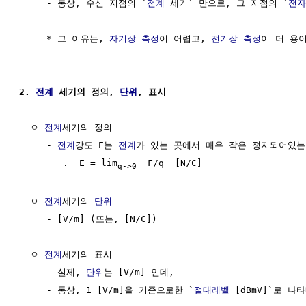
     - 통상, 수신 지점의 `
전계
 세기` 만으로, 그 지점의 `
전자
     * 그 이유는, 
자기장
측정
이 어렵고, 
전기장
측정
이 더 용이
2. 
전계
 세기의 정의, 
단위
, 표시
  ㅇ 
전계
세기의 정의

     - 
전계
강도 E는 
전계
가 있는 곳에서 매우 작은 정지되어있는
        .  E = lim
  F/q  [N/C]

q->0
  ㅇ 
전계
세기의 
단위
     - [V/m] (또는, [N/C])

  ㅇ 
전계
세기의 표시

     - 실제, 
단위
는 [V/m] 인데,

     - 통상, 1 [V/m]을 기준으로한 `
절대레벨
 [dBmV]`로 나