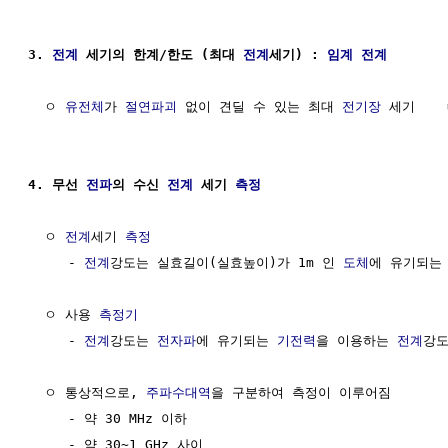
3. 
전계
 세기의 한계/한도 (최대 
전계
세기) : 
임계
전계
  ㅇ 
유전체
가 
절연파괴
 없이 견딜 수 있는 최대 
전기장
 세기    
4. 무선 
전파
의 수신 
전계
 세기 
측정
  ㅇ 
전계
세기 
측정
     - 
전계
강도는 실효길이(실효높이)가 1m 인 
도체
에 유기되는
  ㅇ 사용 
측정기
     - 
전계
강도는 
전자파
에 유기되는 
기전력
을 이용하는 
전계
강도
  ㅇ 통상적으로, 
주파수대역
을 구분하여 측정이 이루어짐

     - 약 30 MHz 이하

     - 약 30~1 GHz 사이
