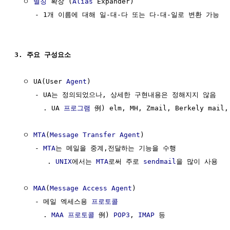
  ㅇ 
별칭
 확장 (
Alias
 Expander)

     - 1개 이름에 대해 일-대-다 또는 다-대-일로 변환 가능

3. 주요 구성요소
  ㅇ UA(User 
Agent
)

     - UA는 정의되었으나, 상세한 구현내용은 정해지지 않음 

       . UA 
프로그램
 例) elm, MH, Zmail, Berkely mail,
  ㅇ 
MTA
(
Message Transfer Agent
)

     - 
MTA
는 메일을 중계,전달하는 기능을 수행

        . 
UNIX
에서는 
MTA
로써 주로 
sendmail
을 많이 사용

  ㅇ 
MAA
(
Message Access Agent
)

     - 메일 엑세스용 
프로토콜
       . 
MAA
프로토콜
 例) 
POP3
, 
IMAP
 등
