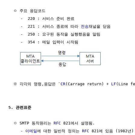
  ㅇ 주요 응답코드   

     -  220 : 서비스 준비 완료

     -  221 : 서비스 종료에 따라 
전송
채널을 닫음

     -  250 : 요구된 동작을 실행했음을 알림

     -  354 : 메일 입력이 시작됨

  ※ 각각의 명령,응답은 `
CR
(Carrage return) + 
LF
(Line f
5. 관련표준 
  ㅇ SMTP 동작원리는 
RFC
 821에서 설명됨. 

     - 
이메일
에 대한 일반적 정의는 
RFC
 821에 있음 (1982년)
