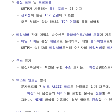
  ㅇ 
통신
포트
 및 
프로토콜
     - SMTP가 사용하는 
통신
포트
는 25 이고, 

     - 
신뢰성
이 높은 
TCP 연결
에 기초함

     - 모든 처리는 항상 하나의 
TCP 연결
을 통해 실행됨

  ㅇ 
메일서버
 간에 메일의 송수신은 
클라이언트/서버
모델
에 기초

     - 
메일 서버
는 통상 
데몬
으로 동작하며, 메일 
클라이언트
로부
     - SMTP는 송신자의 
메일서버
로부터 수신자의 
메일서버
로 
메
  ㅇ 
주소
 표기

     - 송신/수신자의 확인을 위한 
주소
 표기는, `
계정
명@호스트주
  ㅇ 
텍스트
인코딩
 방식

     - 문자코드를 7 
비트
ASCII 코드
로 한정하고 있기 때문에, 
        . 
화상
이나 음성등의 
데이터
를 포함한 문서는 
전송
할 수 
     - 그러나, 
MIME
 방식을 이용하여 첨부 형태로 
전송
할 수 있