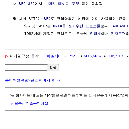
  ㅇ 
RFC 822
에서는 
메일 메세지 포멧
 등이 정의됨

  ※ 사실 SMTP는 
RFC
로 규격화되기 이전에 이미 사용되어 왔음

     - 역사상 SMTP는 
UNIX
용 
전자우편
프로토콜
로써, 
ARPANET
       1982년에 제정된 규약으로, 오늘날 
인터넷
에서 
전자우편
▷
이메일 구성, 동작
1.
메일서버
2.
IMAP
3.
MTA,MAA
4.
POP,POP3
5
검색
용어해설 종합 (단일 페이지 형태)
"본 웹사이트 내 모든 저작물은 원출처를 밝히는 한 자유롭게 사용(상업화
[정보통신기술용어해설]