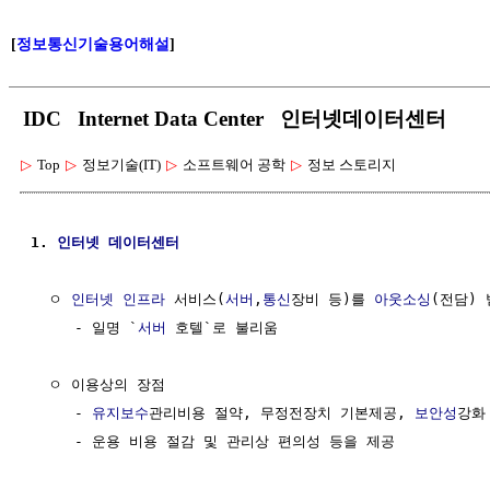
[
정보통신기술용어해설
]
IDC Internet Data Center 인터넷데이터센터
▷
Top
▷
정보기술(IT)
▷
소프트웨어 공학
▷
정보 스토리지
1. 
인터넷
데이터센터
  ㅇ 
인터넷
인프라
 서비스(
서버
,
통신
장비 등)를 
아웃소싱
(전담)
     - 일명 `
서버
 호텔`로 불리움

  ㅇ 이용상의 장점

     - 
유지보수
관리비용 절약, 무정전장치 기본제공, 
보안성
강화 
     - 운용 비용 절감 및 관리상 편의성 등을 제공
