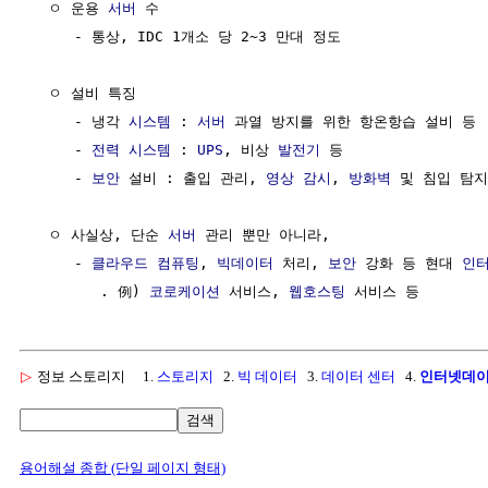
  ㅇ 운용 
서버
 수 

     - 통상, IDC 1개소 당 2~3 만대 정도

  ㅇ 설비 특징

     - 냉각 
시스템
 : 
서버
 과열 방지를 위한 항온항습 설비 등

     - 
전력
시스템
 : 
UPS
, 비상 
발전기
 등

     - 
보안
 설비 : 출입 관리, 
영상
감시
, 
방화벽
 및 침입 탐지
  ㅇ 사실상, 단순 
서버
 관리 뿐만 아니라,

     - 
클라우드 컴퓨팅
, 
빅데이터
 처리, 
보안
 강화 등 현대 
인
        . 例) 
코로케이션
 서비스, 
웹호스팅
▷
정보 스토리지
1.
스토리지
2.
빅 데이터
3.
데이터 센터
4.
인터넷데
검색
용어해설 종합 (단일 페이지 형태)