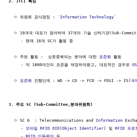
2. JTC1 특징
  ㅇ 위원회 공식명칭 : `
Information Technology
`

  ㅇ 19개국 대표가 참여하여 37개의 기술 산하기관(Sub-Commit
     - 현재 18개 SC가 활동 중

  ㅇ 주된 활동 :  상호중복되는 분야에 대한 
표준화
 활동

     - 약 1800여건의 표준을 제정하여왔고, 대표적인 경우로 
O
  ㅇ 
표준화
 진행단계 : WD -> CD -> FCD -> FDSI -> IS(
국
3. 주요 SC (Sub-Committee,분과위원회)
  ㅇ SC 6  : Telecommunications and 
Information
 Excha
     - 
모바일 RFID
OID
(
Object
Identifier
) 및 
RFID
프로
     - 
RFID
미들웨어
 등
