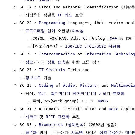
  ㅇ SC 17 : Cards and Personal Identification (사람
     - 비접촉형 식별용 
IC 카드
 표준

  ㅇ SC 22 : 
Programming
 languages, their environment
     - 
프로그래밍 언어
 호환성/
이식성
        . COBOL, FORTRAN, Ada, 
C
, Prolog, 
C++
 등 8개 
        . [참고(외부)] ☞ 
ISO/IEC JTC1/SC22 위원회 
  ㅇ SC 25 : 
Interconnection
 of 
Information Technolo
     - 
정보
기기의 
상호 접속
을 위한 표준 정의

  ㅇ SC 27 : 
IT
Security
 Technique

     - 
정보보호
 기술

  ㅇ SC 29 : 
Coding
 of 
Audio
, 
Picture
, and 
Multimedi
     - 음성, 
영상
, 
멀티미디어
하이퍼미디어
정보
의 
부호화
        . 특히, WG(work group) 11  ☞  
MPEG
  ㅇ SC 31 : Automatic Identification and 
Data
 Captu
     - 
바코드
 및 
RFID 표준화
 추진

  ㅇ SC 37 : 
Biometrics
 (
생체인식
) (2002년 창립)

     - 
표준화
 범위 : `응용과 
시스템
 사이의 
상호운용성
과 
데이