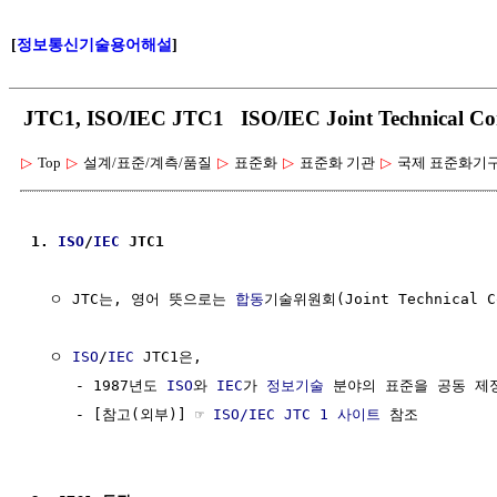
[
정보통신기술용어해설
]
JTC1, ISO/IEC JTC1 ISO/IEC Joint Technical C
▷
Top
▷
설계/표준/계측/품질
▷
표준화
▷
표준화 기관
▷
국제 표준화기
1. 
ISO
/
IEC
 JTC1
  ㅇ JTC는, 영어 뜻으로는 
합동
기술위원회(Joint Technical C
  ㅇ 
ISO
/
IEC
 JTC1은,

     - 1987년도 
ISO
와 
IEC
가 
정보기술
 분야의 표준을 공동 제
     - [참고(외부)] ☞ 
ISO/IEC JTC 1 사이트
 참조
