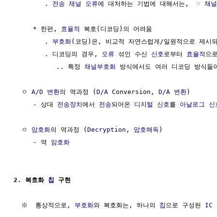
        . 
전송
채널
오류
에 대처하는 기법에 대해서는,  ☞ 
채널
     * 한편, 
효율적
 복호(디코딩)의 어려움

        . 
부호화
(코딩)은, 비교적 자연스럽게/일원적으로 제시되
        . 디코딩의 경우, 
오류
 섞인 수신 
신호
로부터 
효율적
으로
           .. 특정 
채널부호화
 방식에서도 여러 디코딩 방식들이
  ㅇ 
A/D 변환
의 역과정 (
D/A
 Conversion, 
D/A 변환
)

     - 상대 
전송장치
에서 
전송
되어온 
디지털 신호
를 
아날로그 신
  ㅇ 
암호화
의 역과정 (
Decryption
, 
암호해독
)

     - 역 
암호화
2. 복호화 
칩
 구현
  ※  통상적으로, 
부호화
와 복호화는, 하나의 
칩
으로 구성된 
IC
 