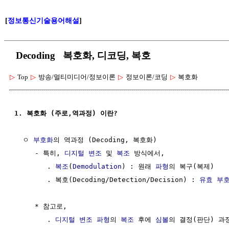
[
정보통신기술용어해설
]
Decoding 복호화, 디코딩, 복호
▷
Top
▷
방송/멀티미디어/정보이론
▷
정보이론/코딩
▷
복호화
1. 복호화 (주로,역과정) 이란?
  ㅇ 
부호화
의 역과정 (Decoding, 복호화) 

     - 특히, 
디지털 변조
 및 
복조
 방식에서,

        . 
복조
(
Demodulation
) : 원래 
파형
의 복구(복제)

        . 복호(Decoding/Detection/Decision) : 
유효 부
     * 참고로,

        . 
디지털 변조
파형
의 
복조
 후에 
심볼
의 결정(판단) 과정