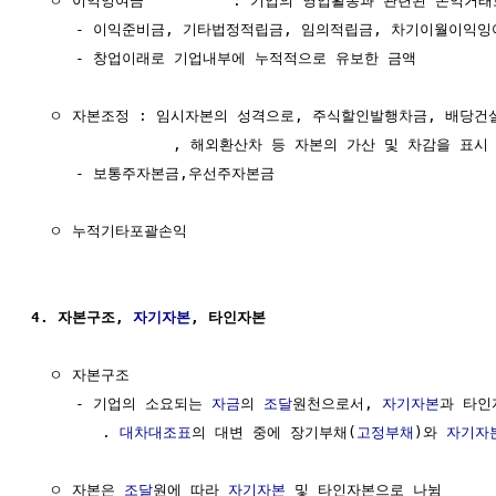
  ㅇ 이익잉여금          : 기업의 영업활동과 관련된 손익거래
     - 이익준비금, 기타법정적립금, 임의적립금, 차기이월이익잉여
     - 창업이래로 기업내부에 누적적으로 유보한 금액

  ㅇ 자본조정 : 임시자본의 성격으로, 주식할인발행차금, 배당건설
                , 해외환산차 등 자본의 가산 및 차감을 표시 
     - 보통주자본금,우선주자본금

  ㅇ 누적기타포괄손익

4. 자본구조, 
자기자본
, 타인자본
  ㅇ 자본구조

     - 기업의 소요되는 
자금
의 
조달
원천으로서, 
자기자본
과 타인
        . 
대차대조표
의 대변 중에 장기부채(
고정부채
)와 
자기자
  ㅇ 자본은 
조달
원에 따라 
자기자본
 및 타인자본으로 나뉨
