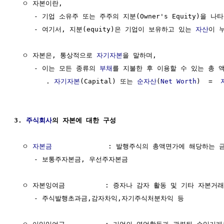
  ㅇ 자본이란,

     - 기업 소유주 또는 주주의 지분(Owner's Equity)을 나
     - 여기서, 지분(equity)은 기업이 보유하고 있는 
자산
이 
  ㅇ 자본은, 통상적으로 
자기자본
을 말하며,

     - 이는 모든 종류의 
부채
를 지불한 후 이용할 수 있는 총 액
        . 
자기자본
(Capital) 또는 
순자산
(
Net Worth
)  =  
3. 
주식회사
의 자본에 대한 구성
  ㅇ 
자본금
              : 발행주식의 총액면가에 해당하는 금
     - 보통주자본금, 우선주자본금

  ㅇ 자본잉여금          : 증자나 감자 활동 및 기타 자본거
     - 주식발행초과금,감자차익,자기주식처분차익 등
