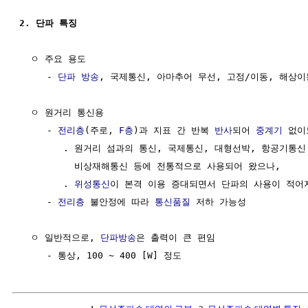
2. 단파 특징
  ㅇ 주요 용도 

     - 
단파 방송
, 국제통신, 아마추어 무선, 고정/이동, 해상이동
  ㅇ 원거리 통신용 

     - 
전리층
(주로, 
F층
)과 지표 간 반복 
반사
되어 
중계기
 없이
        . 원거리 섬과의 통신, 국제통신, 대형선박, 항공기통신
          비상재해통신 등에 전통적으로 사용되어 왔으나,

        . 
위성통신
이 본격 이용 증대되면서 단파의 사용이 적어지
     - 
전리층
 불안정에 따라 
통신품질
 저하 가능성

  ㅇ 일반적으로, 
단파방송
은 출력이 큰 편임
