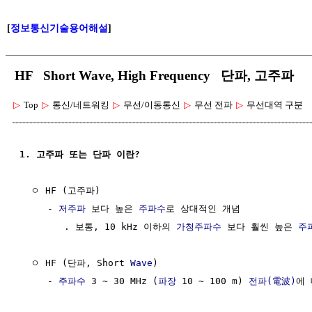
[
정보통신기술용어해설
]
HF Short Wave, High Frequency 단파, 고주파
▷
Top
▷
통신/네트워킹
▷
무선/이동통신
▷
무선 전파
▷
무선대역 구분
1. 고주파 또는 단파 이란?
  ㅇ HF (고주파)

     - 
저주파
 보다 높은 
주파수
로 상대적인 개념

        . 보통, 10 kHz 이하의 
가청주파수
 보다 훨씬 높은 
주
  ㅇ HF (단파, Short 
Wave
)

     - 
주파수
 3 ~ 30 MHz (
파장
 10 ~ 100 m) 
전파(電波)
에 