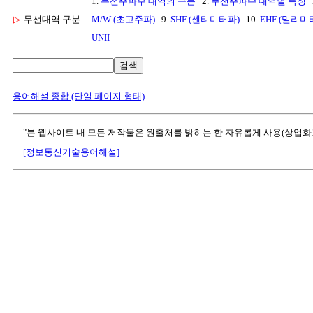
1.
무선주파수 대역의 구분
2.
무선주파수 대역별 특징
▷
무선대역 구분
M/W (초고주파)
9.
SHF (센티미터파)
10.
EHF (밀리미
UNII
검색
용어해설 종합 (단일 페이지 형태)
"본 웹사이트 내 모든 저작물은 원출처를 밝히는 한 자유롭게 사용(상업화
[정보통신기술용어해설]