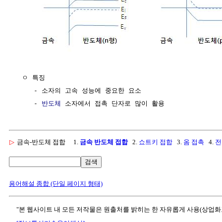
  ㅇ 특징

     - 소자의 고속 성능에 중요한 요소

     - 
반도체
▷
금속-반도체 접합
1.
금속 반도체 접합
2.
쇼트키 접합
3.
옴 접촉
4.
전
검색
용어해설 종합 (단일 페이지 형태)
"본 웹사이트 내 모든 저작물은 원출처를 밝히는 한 자유롭게 사용(상업화