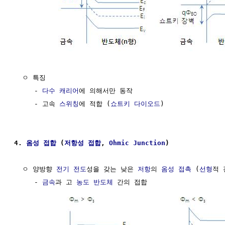
  ㅇ 특징

     - 
다수 캐리어
에 의해서만 동작

     - 고속 
스위칭
에 적합 (
쇼트키 다이오드
)

4. 
옴성 접합
 (
저항성 접합
, 
Ohmic Junction
)
  ㅇ 양방향 
전기 전도
성을 갖는 낮은 
저항
의 
옴성 접촉
 (
선형
적 
     - 
금속
과 고 
농도
반도체
 간의 접합
