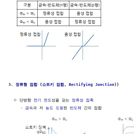
3. 
정류형 접합
 (
쇼트키 접합
, 
Rectifying Junction
))
  ㅇ 단방향 
전기 전도
성을 갖는 
정류성 접촉
     - 
금속
과 저 
농도
도핑
된 
반도체
 간의 접합
