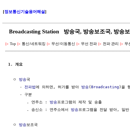
[
정보통신기술용어해설
]
Broadcasting Station 방송국, 방송보조국, 방
▷
Top
▷
통신/네트워킹
▷
무선/이동통신
▷
무선 전파
▷
전파 관리
▷
무
1. 개요
  ㅇ 
방송
국

     - 
전파법
에 의하면, 허가를 받아 
방송
(
Broadcasting
)을 
     - 구분

        . 연주소 : 
방송
프로그램의 제작 및 송출

        . 송신소 : 연주소에서 
방송
프로그램을 전달 받아, 일반
  ㅇ 
방송
보조국
