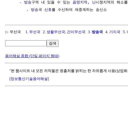
     - 
방송
구역 내 있을 수 있는 
음영지역
, 
난시
청지역의 해소를
        . 
방송
국 
신호
▷
무선국
1.
무선국
2.
생활무선국, 간이무선국
3.
방송국
4.
기지국
5.
검색
용어해설 종합 (단일 페이지 형태)
"본 웹사이트 내 모든 저작물은 원출처를 밝히는 한 자유롭게 사용(상업화
[정보통신기술용어해설]