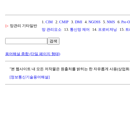
1.
CIM
2.
CMIP
3.
DMI
4.
NGOSS
5.
NMS
6.
Pre-O
▷
망관리 기타일반
망 관리요소
13.
통신망 제어
14.
프로비져닝
15.
트
검색
용어해설 종합 (단일 페이지 형태)
"본 웹사이트 내 모든 저작물은 원출처를 밝히는 한 자유롭게 사용(상업화
[정보통신기술용어해설]