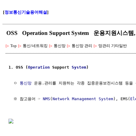
[
정보통신기술용어해설
]
OSS Operation Support System 운용지원시
▷
Top
▷
통신/네트워킹
▷
통신망
▷
통신망 관리
▷
망관리 기타일반
1. OSS (
Operation
 Support 
System
)
  ㅇ 
통신망
 운용.관리를 지원하는 각종 집중운용보전시스템 등을 
  ※ 참고용어 ☞ 
NMS
(
Network Management System
), EMS(
El