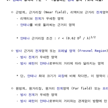
  ㅇ 근방계, 근거리장 (Near field), 리액티브 근거리 
전계
영역
     - 리액티브 
전계
가 우세한 영역

     - 
안테나
를 바로 둘러싸는 근거리 영역

2
1/2
     * 
안테나
 근거리장 조건 : r < (0.62 D
 / λ)
  ㅇ 
방사
 근거리 
전계
영역 또는 
프레넬 영역
 (
Fresnel Region
)
     - 
방사
전계
가 우세한 영역

     - 
방사 패턴
이 
안테나
로부터의 거리에 따라 달라지는 영역

     * 단, 
안테나
 최대 크기가 
파장
에 비해 작다면, 이 영역이 
  ㅇ 원방계, 원거리장, 원거리 
전계
영역 (Far field) 또는 
프
     - 
방사
전계
가 우세한 영역 

     - 
방사 패턴
이 
안테나
로부터의 거리와는 관계없이 방향에 만 