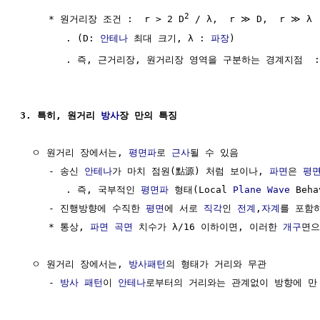
2
     * 원거리장 조건 :  r > 2 D
 / λ,  r ≫ D,  r ≫ λ

        . (D: 
안테나
 최대 크기, λ : 
파장
)

        . 즉, 근거리장, 원거리장 영역을 구분하는 경계지점  : 
3. 특히, 원거리 
방사
장 만의 특징
  ㅇ 원거리 장에서는, 
평면파
로 
근사
될 수 있음

     - 송신 
안테나
가 마치 점원(點源) 처럼 보이나, 
파면
은 
평
        . 즉, 국부적인 
평면파
 형태(Local 
Plane Wave
 Beh
     - 진행방향에 수직한 
평면
에 서로 
직각
인 
전계
,
자계
를 포함
     * 통상, 
파면
곡면
 치수가 λ/16 이하이면, 이러한 
개구
면으
  ㅇ 원거리 장에서는, 
방사패턴
의 형태가 거리와 무관

     - 
방사 패턴
이 
안테나