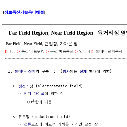
[
정보통신기술용어해설
]
Far Field Region, Near Field Region 원
Far Field, Near Field, 근접장, 가까운 장
▷
Top
▷
통신/네트워킹
▷
무선/이동통신
▷
안테나
▷
안테나 전파복사
1. 
안테나
전계
의 구분  :  (
방사
되는 
전계
 형태에 의함)
  ㅇ 
정전기
장 (electrostatic field)

     - 
전기 다이폴
에 의한 장

3
     -  1/r
항에 따름.

  ㅇ 유도장 (induction field)

     - 
전류
요소에 비교적 가까운 거리인 근접 장
