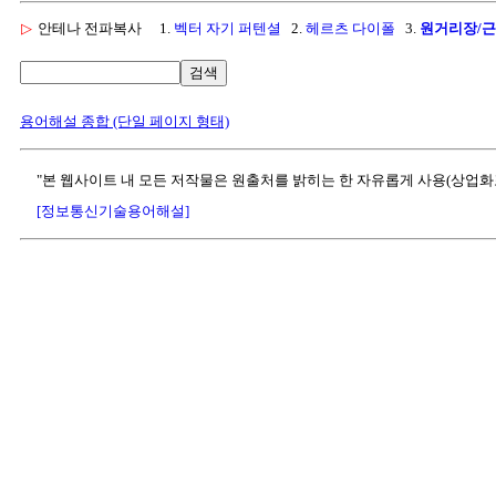
▷
안테나 전파복사
1.
벡터 자기 퍼텐셜
2.
헤르츠 다이폴
3.
원거리장/근
검색
용어해설 종합 (단일 페이지 형태)
"본 웹사이트 내 모든 저작물은 원출처를 밝히는 한 자유롭게 사용(상업화
[정보통신기술용어해설]