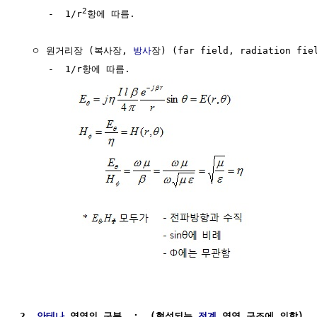
2
     -  1/r
항에 따름.

  ㅇ 원거리장 (복사장, 
방사
장) (far field, radiation fie
     -  1/r항에 따름. 

2. 
안테나
 영역의 구분  :  (형성되는 
전계
 영역 구조에 의함) 