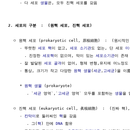
     - 다 세포 
생물
은, 모두 진핵 세포를 갖음 

2. 세포의 구분  :  (원핵 세포, 진핵 세포)                 
  ㅇ 원핵 세포 (prokaryotic cell, 原核細胞)  :  (원시적인
     - 뚜렷한 
세포 핵
이 없고, 
세포 소기관
도 없는, 단 세포 
미
       . 진정한 
세포핵
이 없으며, 막이 있는 
세포소기관
이 존재 
     - 잘 발달된 
세포 골격
이 없어, 형체 변형,유지에 어느정도 
     - 통상, 크기가 작고 다양한 
원핵 생물
(
세균
,
고세균
)을 이룸
     * 
원핵 생물
 (prokaryote)

        . `
세균
 영역`,`
고세균
 영역` 모두를 포함하는 
생물
을 
  ㅇ 진핵 세포 (eukaryotic cell, 眞核細胞)  :  (진짜 핵),
     - 
칸막이
로 둘러싸인 
핵
을 갖음

        . 그(
핵
) 안에 
DNA
 함유
