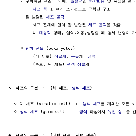
     - 구획화된 구조에 의해, 
효율적
인 
화학반응
 및 복잡한 형태
        . 
세포 핵
 및 여러 소기관으로 구획된 구조      

     - 잘 발달된 
세포 골격
        . 세포 전체에 걸쳐 잘 발달된 
세포 골격
을 갖춤

        . 비 
대칭적
 형태, 섭식,이동,성장할 때 형체 변형이 가
     * 
진핵 생물
 (eukaryotes)

        . (다 세포) 
식물계
, 
동물
계, 
균류
        . (주로, 단 세포) 
원생 생물
계 

3. 세포의 구분  :  (체 세포, 
생식 세포
)
  ㅇ 체 세포 (somatic cell)  :  
생식 세포
를 제외한 모든 세포
  ㅇ 
생식 세포
 (germ cell)  :  
생식
 과정에서 
유전 정보
를 
4. 세포의 구분  :  (다핵 세포, 단핵 세포)