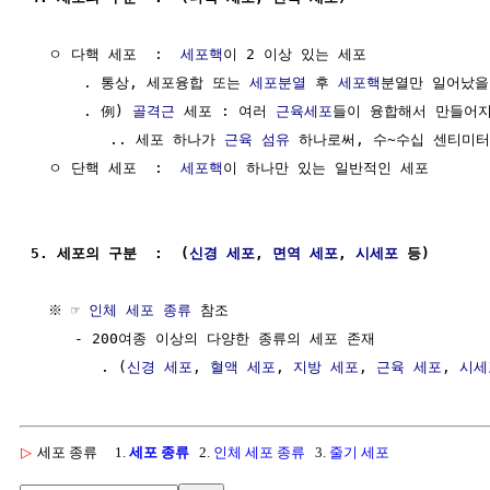
  ㅇ 다핵 세포  :  
세포핵
이 2 이상 있는 세포

      . 통상, 세포융합 또는 
세포분열
 후 
세포핵
분열만 일어났을
      . 例) 
골격근
 세포 : 여러 
근육세포
들이 융합해서 만들어지
         .. 세포 하나가 
근육
섬유
 하나로써, 수~수십 센티미터
  ㅇ 단핵 세포  :  
세포핵
이 하나만 있는 일반적인 세포

5. 세포의 구분  :  (
신경 세포
, 
면역 세포
, 
시세포
 등)
  ※ ☞ 
인체 세포 종류
 참조

     - 200여종 이상의 다양한 종류의 세포 존재

        . (
신경 세포
, 
혈액 세포
, 
지방 세포
, 
근육 세포
, 
시세
▷
세포 종류
1.
세포 종류
2.
인체 세포 종류
3.
줄기 세포