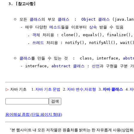
3. [참고사항]
  ㅇ 모든 
클래스
의 부모 
클래스
  :  
Object 클래스
 (java.lan
     - 매우 다양한 
메소드
들을 이로부터 
상속
 받을 수 있음

        . 
객체
 처리용 : clone(), equals(), finalize(), 
        . 
쓰레드
 처리용 : notify(), notifyAll(), wait()
  ㅇ 
클래스
를 만들 수 있는 것  :  class, interface, 
abst
     - interface, 
abstract 클래스
 : 
선언
▷
자바 기초
1.
자바 기초 문법
2.
자바 변수,자료형
3.
자바 클래스
4.
자
검색
용어해설 종합 (단일 페이지 형태)
"본 웹사이트 내 모든 저작물은 원출처를 밝히는 한 자유롭게 사용(상업화