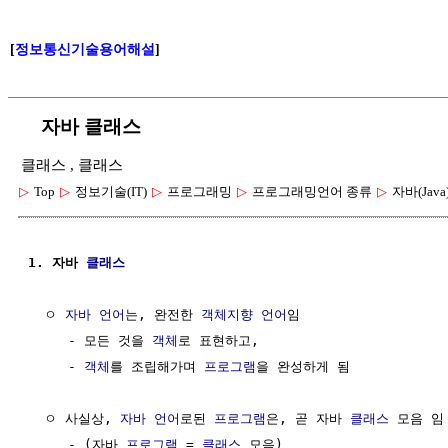
[
정보통신기술용어해설
]
자바 클래스
클래스 , 클래스
▷
Top
▷
정보기술(IT)
▷
프로그래밍
▷
프로그래밍언어 종류
▷
자바(Java
1. 자바 
클래스
  ㅇ 
자바 언어
는, 완전한 
객체지향 언어
임

     - 모든 것을 
객체
로 표현하고, 

     - 
객체
를 조립해가며 
프로그램
을 완성하게 됨

  ㅇ 사실상, 
자바 언어
로된 
프로그램
은, 곧 자바 
클래스
 모음 임

     - (자바 
프로그램
 = 
클래스
 모음)
