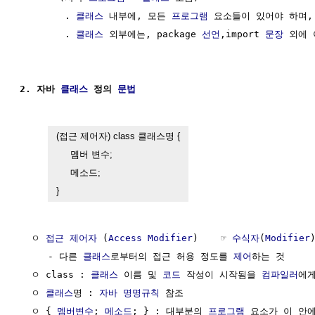
        . 
클래스
 내부에, 모든 
프로그램
 요소들이 있어야 하며,

        . 
클래스
 외부에는, package 
선언
,import 
문장
 외에 
2. 자바 
클래스
 정의 
문법
(접근 제어자) class 클래스명 {

     멤버 변수;

     메소드;

}
  ㅇ 
접근 제어자
 (
Access Modifier
)    ☞ 
수식자
(
Modifier
     - 다른 
클래스
로부터의 접근 허용 정도를 
제어
하는 것

  ㅇ class : 
클래스
 이름 및 
코드
 작성이 시작됨을 
컴파일러
에게
  ㅇ 
클래스
명 : 
자바 명명규칙
 참조

  ㅇ { 
멤버변수
; 
메소드
; } : 대부분의 
프로그램
 요소가 이 안에