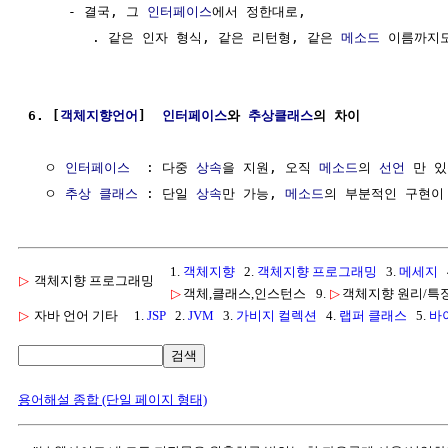
     - 결국, 그 
인터페이스
에서 정한대로,

        . 같은 인자 형식, 같은 리턴형, 같은 
메소드
 이름까지도
6. [
객체지향언어
]  
인터페이스
와 
추상클래스
의 차이
  ㅇ 
인터페이스
  : 다중 
상속
을 지원, 오직 
메소드
의 
선언
 만 있
  ㅇ 
추상 클래스
 : 단일 
상속
만 가능, 
메소드
1.
객체지향
2.
객체지향 프로그래밍
3.
메세지
▷
객체지향 프로그래밍
▷
객체,클래스,인스턴스
9.
▷
객체지향 원리/특
▷
자바 언어 기타
1.
JSP
2.
JVM
3.
가비지 컬렉션
4.
랩퍼 클래스
5.
바
검색
용어해설 종합 (단일 페이지 형태)