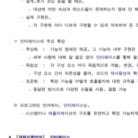
     - 
설계
,초기 
코딩
 등을 할 때는, 

        . 대상에 어떤 
속성
과 
메소드
들이 존재하는지 명세 만 해
     - 실제 구현은, 

        . 각 구현체 마다 다르게 구현할 수 있게 약속하여 둔 것
  ㅇ 
인터페이스
의 주요 특징

     - 
추상화
  :  기능의 명세만 제공, 그 기능의 내부 구현은 
        . 세부 사항에 대해 알 필요 없이 
인터페이스
를 통해 필
     - 
독립성
  :  각 구성 요소 마다 독립적으로 개발, 변경, 
        . 구성 요소 간의 의존성을 줄여, 
코드
의 
재사용성
과 
확
     - 
표준화
  :  특정 기능을 어떻게 호출할지에 대한 규칙을 
        . 동일한 방식으로 다양한 
모듈
을 사용, 결합 가능

  ※ 
프로그래밍 언어
에서, 
인터페이스
는,

     - 
시스템
이나 
애플리케이션
의 구조를 유연하고 확장 가능하게
4. [
객체지향언어
]  
인터페이스