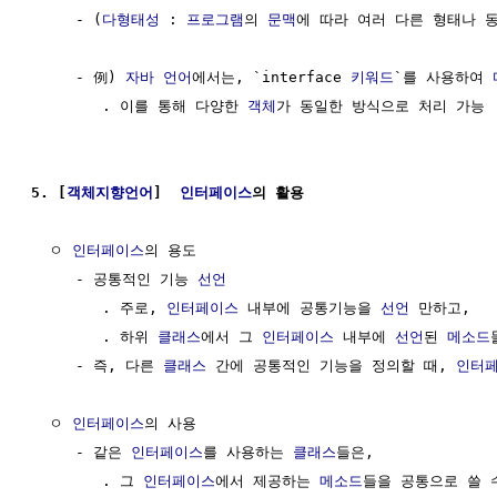
     - (
다형태성
 : 
프로그램
의 
문맥
에 따라 여러 다른 형태나 동
     - 例) 
자바 언어
에서는, `interface 
키워드
`를 사용하여 
        . 이를 통해 다양한 
객체
가 동일한 방식으로 처리 가능

5. [
객체지향언어
]  
인터페이스
의 활용
  ㅇ 
인터페이스
의 용도

     - 공통적인 기능 
선언
        . 주로, 
인터페이스
 내부에 공통기능을 
선언
 만하고, 

        . 하위 
클래스
에서 그 
인터페이스
 내부에 
선언
된 
메소드
     - 즉, 다른 
클래스
 간에 공통적인 기능을 정의할 때, 
인터
  ㅇ 
인터페이스
의 사용

     - 같은 
인터페이스
를 사용하는 
클래스
들은,

        . 그 
인터페이스
에서 제공하는 
메소드
들을 공통으로 쓸 수