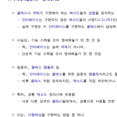
  ㅇ 
클래스
나 
객체
가 구현해야 하는 
메서드
들의 
집합
을 정의하는 
     - 
인터페이스
는 구현되지 않은 
메서드
들의 서명(
시그니처
)만
     - 실제 구현은 이 
인터페이스
를 구현하는 
클래스
에서 담당케 
  ㅇ 사실상, 기능 스펙을 모아 명세해놓기 만 한 것 임

     - 즉, 
인터페이스
는 실제 
객체
가 아니며, 

     - 단순히 기능 스펙을 모아 명세해놓기 만 한 것임

  ㅇ 일종의, 
클래스
템플릿
 임

     - 즉, 
인터페이스
는 
클래스
를 위한 일종의 
템플릿
이라고도 할
     - 비록 
클래스
 처럼 정의되지만, 
메소드
를 직접 처리하거나,
  ㅇ 특히, 공통 
메소드
 정의시에 유용함

     - 서로 다른 성격의 
클래스
들에게서, 공통으로 사용할 만한 
  ㅇ 이는, 
다형태성
을 구현하는 방법 중 하나
