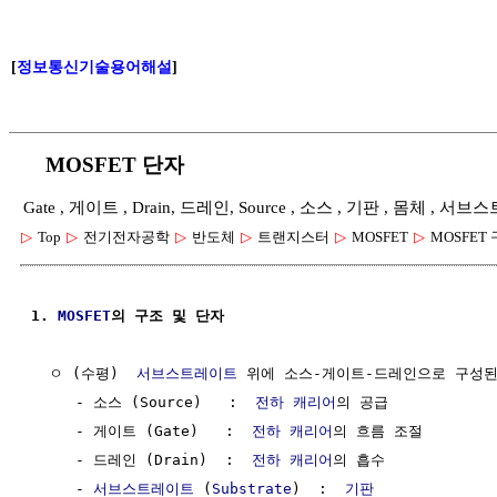
[
정보통신기술용어해설
]
MOSFET 단자
Gate , 게이트 , Drain, 드레인, Source , 소스 , 기판 , 몸체 , 서브스
▷
Top
▷
전기전자공학
▷
반도체
▷
트랜지스터
▷
MOSFET
▷
MOSFET
1. 
MOSFET
의 구조 및 단자
  ㅇ (수평)  
서브스트레이트
 위에 소스-게이트-드레인으로 구성된 
     - 소스 (Source)   :  
전하 캐리어
의 공급

     - 게이트 (Gate)   :  
전하 캐리어
의 흐름 조절

     - 드레인 (Drain)  :  
전하 캐리어
의 흡수

     - 
서브스트레이트
 (
Substrate
)  :  
기판