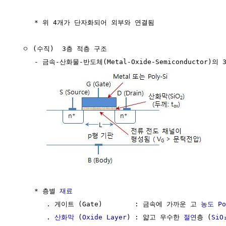
     * 위 4개가 단자화되어 외부와 연결됨 

  ㅇ (수직)  3층 적층 구조                             
     - 금속-산화물-반도체(Metal-Oxide-Semiconductor)
     * 층별 
재료
        . 게이트 (Gate)        : 금속에 가까운 고 
농도
Po
        . 
산화막
 (
Oxide Layer
) : 얇고 우수한 
절연
층 (
SiO