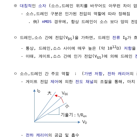
  ※ 
대칭적
인 
소자
 (소스,드레인 위치를 바꾸어도 아무런 차이 없음
     - 소스,드레인 구분은 인가된 전압의 역할에 따라 정해짐

        . 例) 
nMOS
 경우에, 항상 드레인이 소스 보다 양의 전압
  ㅇ 드레인,소스 간에 전압(V
)을 가하면, 드레인 
전류
 I
가 흐
DS
D
12
     - 통상, 드레인,소스 사이에 매우 높은 (약 10
Ω) 
저항
을
     - 이때, 게이트,소스 간에 인가 전압(V
)에 의해 드레인 
GS
  ㅇ 소스,드레인 간 주요 역할  :  (
가변 저항
, 
전하 캐리어
의 
     - 게이트 전압 
제어
에 의한 
전도 채널
의 조절을 통해, 마치
     - 
전하 캐리어
의 공급 및 흡수
