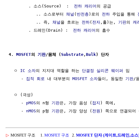
        . 소스(Source)  :  
전하 캐리어
의 공급

           .. 소스로부터 
채널
(
반전층
)로의 
전하
 주입을 통해 
           .. 즉, 
채널
을 흐르는 
전하
(
전자
,홀)는, 
기판
의 
캐
        . 드레인(Drain) :  
전하 캐리어
의 흡수

4. 
MOSFET
의 
기판
/몸체 (
Substrate
,
Bulk
) 단자
  ㅇ 
IC
소자
의 지지대 역할을 하는 
단결정
실리콘 웨이퍼
 임

     - 
집적 회로
 내 대부분의 
MOSFET
소자
들이, 동일한 
기판
/
  ㅇ (극성)

     - 
pMOS
의 n형 
기판
은, 가장 음성 (
접지
) 쪽에,

     - 
nMOS
의 p형 
기판
은, 가장 양성 (
전원
▷
MOSFET 구조
1.
MOSFET 구조
2.
MOSFET 단자 (게이트,드레인,소스