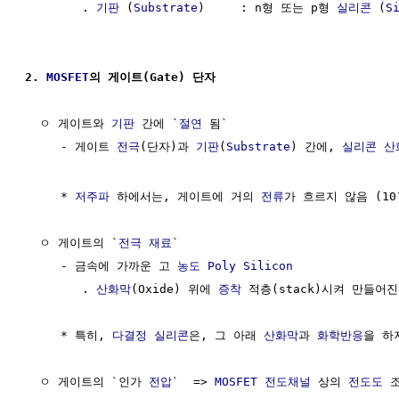
        . 
기판
 (
Substrate
)     : n형 또는 p형 
실리콘
 (
S
2. 
MOSFET
의 게이트(Gate) 단자
  ㅇ 게이트와 
기판
 간에 `
절연
 됨`

     - 게이트 
전극
(단자)과 
기판
(
Substrate
) 간에, 
실리콘 산
     * 
저주파
 하에서는, 게이트에 거의 
전류
가 흐르지 않음 (10
  ㅇ 게이트의 `
전극
재료
`

     - 금속에 가까운 고 
농도
Poly Silicon
        . 
산화막
(Oxide) 위에 
증착
 적층(stack)시켜 만들어진
     * 특히, 
다결정 실리콘
은, 그 아래 
산화막
과 
화학반응
을 하
  ㅇ 게이트의 `인가 
전압
`  => 
MOSFET 전도채널
 상의 
전도도
 