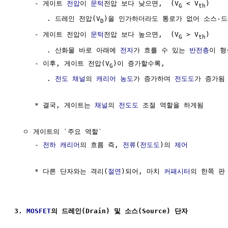
     - 게이트 
전압
이 
문턱
전압 보다 낮으면,  (V
 < V
)

G
th
        . 드레인 전압(V
)을 인가하더라도 통로가 없어 소스-드
D
     - 게이트 전압이 
문턱
전압 보다 높으면,  (V
 > V
)

G
th
        . 산화물 바로 아래에 
전자
가 흐를 수 있는 
반전층
이 형
     - 이후, 게이트 전압(V
)이 증가할수록,

G
        . 
전도 채널
의 
캐리어 농도
가 증가하며 
전도도
가 증가됨

     * 결국, 게이트는 
채널
의 
전도도
 조절 역할을 하게됨

  ㅇ 게이트의 `주요 역할`

     - 
전하 캐리어
의 흐름 즉, 
전류
(
전도도
)의 
제어
     * 다른 단자와는 격리(
절연
)되어, 마치 
커패시터
의 한쪽 판 
3. 
MOSFET
의 드레인(Drain) 및 소스(Source) 단자