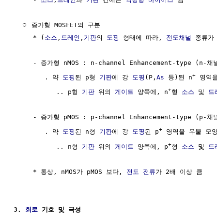
  ㅇ 증가형 MOSFET의 구분 

     * (
소스
,
드레인
,
기판
의 
도핑
 형태에 따라, 
전도채널
 종류가 
     - 증가형 nMOS : n-channel Enhancement-type (n-채
+
        . 약 
도핑
된 p형 
기판
에 강 
도핑
(P,
As
 등)된 n
 영역
+
           .. p형 
기판
 위의 
게이트
 양쪽에, n
형 
소스
 및 
드
     - 증가형 pMOS : p-channel Enhancement-type (p-채
+
        . 약 
도핑
된 n형 
기판
에 강 
도핑
된 p
 영역을 우물 모양
+
           .. n형 
기판
 위의 
게이트
 양쪽에, p
형 
소스
 및 
드
     * 통상, nMOS가 pMOS 보다, 
전도 전류
가 2배 이상 큼

3. 
회로
 기호 및 극성