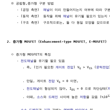
  ※ 공핍형,증가형 구분 방법

     - (공정 측면)  
채널
이 미리 만들어지는지 여부에 따라 구분
     - (동작 측면)  동작을 위해 
채널
이 유기될 필요가 있는지 
     - (구조 측면)  구조적으로는, 둘 다 동일 모양을 갖으므로
2. 증가형 MOSFET (Enhancement-type MOSFET, E-MOSFET)
  ㅇ 증가형 MOSFET의 특징

     - 
전도채널
을 유기할 필요 있음

        . 즉, (인가 필요한 
게이트
전압
) V
 > V
 (
문턱전압
)
G
th
        . 만일, 게이트 
전압
 V
 = 0 이면, 

G
        . 
전도채널
이 형성되지 않아, I
 = 0 으로 차단상태(
DS
1
        . 이때, 
소스
와 
드레인
 사이에 높은 
저항
을 갖음 (≒10
     - 
소스
,
드레인
과 
기판
 간에는 
역방향 바이어스
 임
