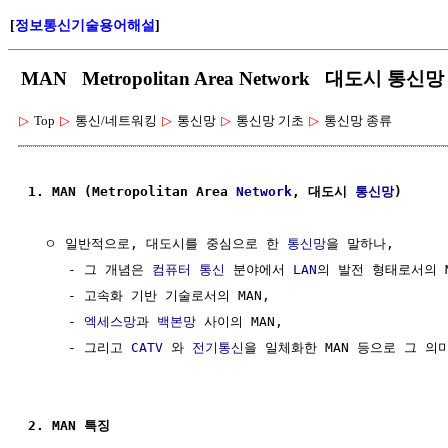
[
정보통신기술용어해설
]
MAN Metropolitan Area Network 대도시 통신망
▷
Top
▷
통신/네트워킹
▷
통신망
▷
통신망 기초
▷
통신망 종류
1. MAN (Metropolitan Area 
Network
, 대도시 
통신망
)
  ㅇ 일반적으로, 대도시를 중심으로 한 
통신망
을 말하나,

     - 그 개념은 
컴퓨터 통신
 분야에서 
LAN
의 발전 형태로서의 M
     - 고속화 기반 기술로서의 MAN, 

     - 
엑세스망
과 
백본망
 사이의 MAN, 

     - 그리고 
CATV
 와 
전기통신
을 일체화한 MAN 등으로 그 의
2. MAN 특징