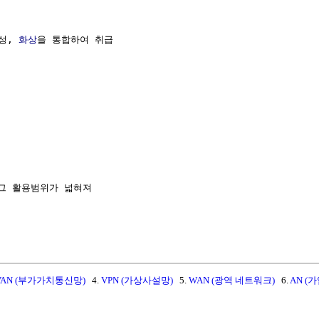
성, 
화상
을 통합하여 취급

그 활용범위가 넓혀져

VAN (부가가치통신망)
4.
VPN (가상사설망)
5.
WAN (광역 네트워크)
6.
AN (