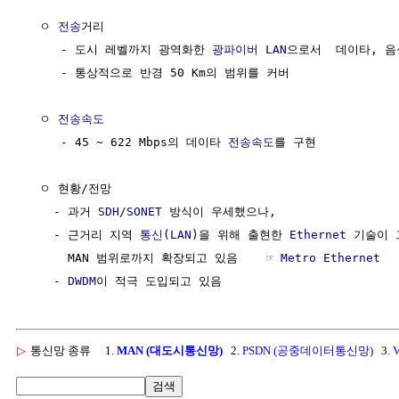
  ㅇ 
전송
거리

     - 도시 레벨까지 광역화한 
광파이버
LAN
으로서  데이타, 음
     - 통상적으로 반경 50 Km의 범위를 커버

  ㅇ 
전송속도
     - 45 ~ 622 Mbps의 데이타 
전송속도
를 구현

  ㅇ 현황/전망

    - 과거 
SDH/SONET
 방식이 우세했으나,

    - 근거리 지역 
통신
(
LAN
)을 위해 출현한 
Ethernet
 기술이 
      MAN 범위로까지 확장되고 있음    ☞ 
Metro Ethernet
    - 
DWDM
▷
통신망 종류
1.
MAN (대도시통신망)
2.
PSDN (공중데이터통신망)
3.
검색