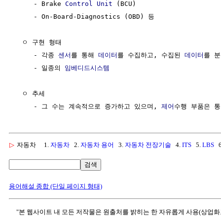
     - Brake 
Control
Unit
 (BCU)

     - On-Board-Diagnostics (OBD) 등

  ㅇ 구현 형태

     - 각종 
센서
를 통해 
데이터
를 수집하고, 수집된 
데이터
를 분
     - 일종의 
임베디드시스템
  ㅇ 추세

     - 그 수는 계속적으로 증가하고 있으며, 
제어
수행 부품은 통
▷
자동차
1.
자동차
2.
자동차 용어
3.
자동차 전장기술
4.
ITS
5.
LBS
6
검색
용어해설 종합 (단일 페이지 형태)
"본 웹사이트 내 모든 저작물은 원출처를 밝히는 한 자유롭게 사용(상업화