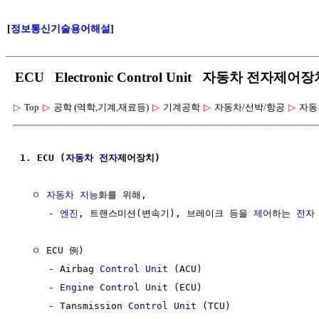
[
정보통신기술용어해설
]
ECU Electronic Control Unit 자동차 전자제어
▷
Top
▷
공학 (역학,기계,재료등)
▷
기계공학
▷
자동차/선박/항공
▷
자동
1. ECU (
자동차
전자
제어장치)
  ㅇ 
자동차
지능
화를 위해,

     - 
엔진
, 트랜스미션(변속기), 브레이크 등을 
제어
하는 
전자
  ㅇ ECU 例)

     - Airbag 
Control
Unit
 (ACU)

     - 
Engine
Control
Unit
 (ECU)

     - Tansmission 
Control
Unit
 (TCU)
