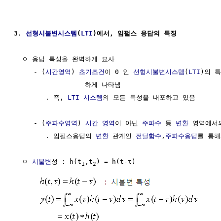
3. 
선형시불변시스템
(
LTI
)에서, 임펄스 응답의 특징
  ㅇ 응답 특성을 완벽하게 묘사

     - (
시간영역
) 
초기조건
이 0 인 
선형시불변시스템
(
LTI
)의 특
                  하게 나타냄 

        . 즉, 
LTI 시스템
의 모든 특성을 내포하고 있음

     - (
주파수영역
) 
시간 영역
이 아닌 
주파수
 등 
변환
 영역에서
        . 임펄스응답의 
변환
 관계인 
전달함수
,
주파수응답
를 통해
  ㅇ 
시불변
성 : h(t
,t
) = h(t-τ)

1
2