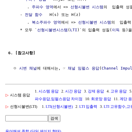
        . 
주파수 영역
에서 => 
선형시불변 시스템
의  입출력 성
     - 
전달 함수
   H(s) 또는 H(z)

        . 
복소주파수 영역
에서 => 
선형시불변 시스템
의  입출력
     * 모두 `
선형시불변시스템
(
LTI
)`의 입출력 성질(
이득
 등)
6. [참고사항]
  ㅇ 
시변 채널
에 대해서는, ☞ 
채널 임펄스 응답
(
Channel Impu
1.
시스템 응답
2.
시간 응답
3.
강제 응답
4.
고유 응답
5
▷
시스템 응답
파수응답,임펄스응답 차이점
10.
회로망 응답
11.
계단 
▷
선형시불변(LTI)
1.
LTI(선형시불변)
2.
LTI 입출력
3.
LTI 고유함수,
검색
용어해설 종합 (단일 페이지 형태)