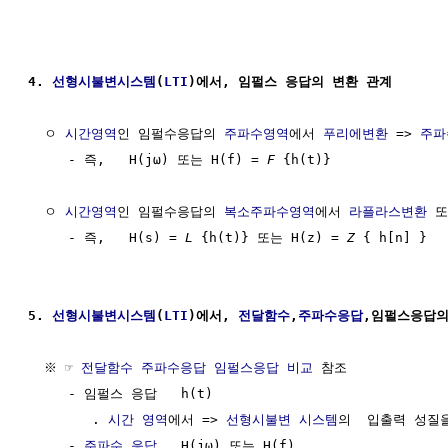
4. 
선형시불변시스템
(
LTI
)에서, 임펄스 응답의 변환 관계
  ㅇ 
시간영역
인 임펄수응답의 
주파수영역
에서 
푸리에변환
 => 
주파
     - 즉,   H(jω) 또는 H(f) = 
F
 {h(t)} 

  ㅇ 
시간영역
인 임펄수응답의 
복소주파수영역
에서 
라플라스변환
 또
     - 즉,   H(s) = 
L
 {h(t)} 또는 H(z) = 
Z
 { h[n] }

5. 
선형시불변시스템
(
LTI
)에서, 
전달함수
,
주파수응답
,임펄스응답의
  ※ ☞ 
전달함수 주파수응답 임펄스응답 비교
 참조

     - 임펄스 응답   h(t)

        . 
시간 영역
에서 => 
선형시불변 시스템
의  입출력 성질을
     - 
주파수 응답
   H(jω) 또는 H(f)
