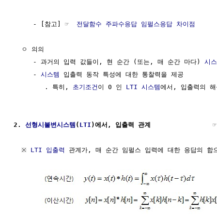
     - [참고] ☞  
전달함수 주파수응답 임펄스응답 차이점
  ㅇ 의의

     - 과거의 입력 값들이, 현 순간 (또는, 매 순간 마다) 
시스
     - 
시스템
 입출력 동작 특성에 대한 통찰력을 제공

        . 특히, 
초기조건
이 0 인 
LTI 시스템
에서, 입출력의 해
2. 
선형시불변시스템
(
LTI
)에서, 입출력 관계                ☞
  ※ 
LTI 입출력
 관계가, 매 순간 임펄스 입력에 대한 응답의 합으