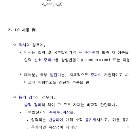
2. LO 사용 例
  ㅇ 
믹서
의 경우에,

     - 
믹서
는 입력 및 국부발진기의 두 
주파수
의 합과 차 성분을
     - 입력 
신호
주파수
를 상향변환(up-concersion) 또는 하향변
     * 대부분, 국부 
발진기
는, 자체적으로 
주파수
 가변적이고 사
       비교적 저렴하고도 간단한 부품을 씀

  ㅇ 
동기 검파
의 경우에,

     - 
승적 검파
라 하여 그 구조 자체는 비교적 간단하나,

     - 국부발진기의 
주파수
,
위상
을,

        . 입력되는 
반송파
에 대해 추적 
동기화
시키고, 이를 유지
        . 추가적인 복잡성이 나타남                      