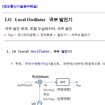
[
정보통신기술용어해설
]
LO Local Oscillator 국부 발진기
국부 발진 회로, 로컬 오실레이터, 국부 발진
▷
Top
▷
전기전자공학
▷
전자회로
▷
발진기
▷
저주파 발진기
1. LO (Local 
Oscillator
, 국부 
발진기
)
  ㅇ 주로, 
주파수변환
(
믹싱
)용으로, 국부적/내부적/한정적으로 