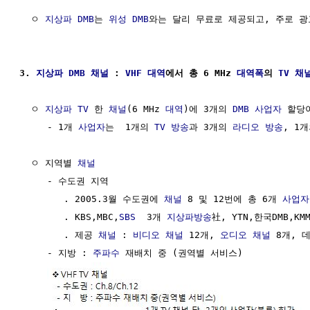
  ㅇ 
지상파
DMB
는 
위성 DMB
와는 달리 무료로 제공되고, 주로 광
3. 
지상파
DMB
채널
 : 
VHF
대역
에서 총 6 MHz 
대역폭
의 
TV 채
  ㅇ 
지상파 TV
 한 
채널
(6 MHz 
대역
)에 3개의 
DMB
사업자
 할당이
     - 1개 
사업자
는  1개의 
TV 방송
과 3개의 
라디오 방송
, 1
  ㅇ 지역별 
채널
     - 수도권 지역

        . 2005.3월 수도권에 
채널
 8 및 12번에 총 6개 
사업자
        . KBS,MBC,
SBS
  3개 
지상파방송
社, YTN,한국DMB,K
        . 제공 
채널
 : 
비디오
채널
 12개, 
오디오
채널
 8개, 
     - 지방 : 
주파수
 재배치 중 (권역별 서비스)
