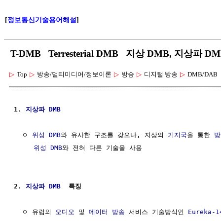
[
정보통신기술용어해설
]
T-DMB Terresterial DMB 지상 DMB, 지상파 D
▷
Top
▷
방송/멀티미디어/정보이론
▷
방송
▷
디지털 방송
▷
DMB/DAB
1. 
지상파
DMB
  ㅇ 
위성 DMB
와 유사한 구조를 갖으나, 지상의 
기지국
을 통한 
방
위성 DMB
와 전혀 다른 기술을 사용

2. 
지상파
DMB
  특징
  ㅇ 유럽의 
오디오
 및 
데이터 방송
 서비스 기술방식인 
Eureka-1