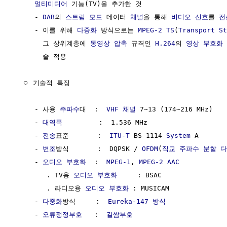
멀티미디어
 기능(TV)을 추가한 것

     - 
DAB
의 
스트림
모드
 데이터 
채널
을 통해 
비디오 신호
를 
전
     - 이를 위해 
다중화
 방식으로는 
MPEG-2 TS
(
Transport St
       그 상위계층에 
동영상 압축
 규격인 
H.264
의 
영상 부호화
       술 적용

  ㅇ 기술적 특징

     - 사용 
주파수
대  :  
VHF
채널
 7~13 (174~216 MHz)

     - 
대역폭
         :  1.536 MHz

     - 
전송
표준       :  
ITU-T
 BS 1114 
System
 A

     - 
변조
방식       :  DQPSK / 
OFDM
(
직교 주파수 분할 
     - 
오디오 부호화
  :  
MPEG-1
, 
MPEG-2
AAC
        . TV용 
오디오 부호화
     : BSAC

        . 라디오용 
오디오 부호화
 : MUSICAM 

     - 
다중화
방식     :  
Eureka-147 방식
     - 
오류정정부호
   :  
길쌈부호