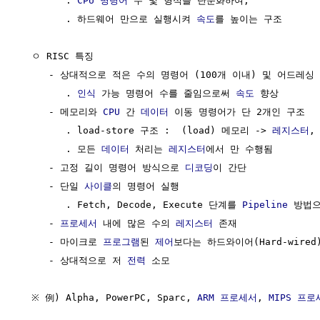
        . 
CPU 명령어
 수 및 형식을 단순화하여, 

        . 하드웨어 만으로 실행시켜 
속도
를 높이는 구조

  ㅇ RISC 특징

     - 상대적으로 적은 수의 명령어 (100개 이내) 및 어드레싱

        . 
인식
 가능 명령어 수를 줄임으로써 
속도
 향상

     - 메모리와 
CPU
 간 
데이터
 이동 명령어가 단 2개인 구조 

        . load-store 구조 :  (load) 메모리 -> 
레지스터
,
        . 모든 
데이터
 처리는 
레지스터
에서 만 수행됨         
     - 고정 길이 명령어 방식으로 
디코딩
이 간단

     - 단일 
사이클
의 명령어 실행

        . Fetch, Decode, Execute 단계를 
Pipeline
 방법으
     - 
프로세서
 내에 많은 수의 
레지스터
 존재

     - 마이크로 
프로그램
된 
제어
보다는 하드와이어(Hard-wired
     - 상대적으로 저 
전력
 소모

  ※ 例) Alpha, PowerPC, Sparc, 
ARM 프로세서
, 
MIPS 프로