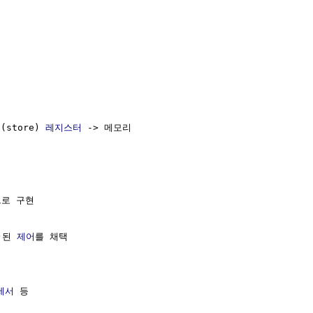
 (store) 
레지스터
 -> 메모리 

    

로 구현

)된 
제어
를 채택

세서
 등
