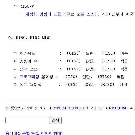
  ㅇ RISC-V

     - 
개방형
명령어 집합
 (무료 
오픈 소스
), 2010년부터 미국
4. CISC, RISC 비교
  ㅇ 처리속도          :  (CISC)  느림,  (RISC)  빠름

  ㅇ 명령어 수         :  (CISC)  많음,  (RISC)  적음

  ㅇ 
전력
 소모         :  (CISC)  많음,  (RISC)  적음

  ㅇ 
프로그래밍
 용이성 :  (CISC)  간단,  (RISC)  복잡

  ㅇ 
설계
▷
중앙처리장치 (CPU)
1.
MPU,MCU,FPU,GPU
2.
CPU
3.
RISC,CISC
4.
검색
용어해설 종합 (단일 페이지 형태)