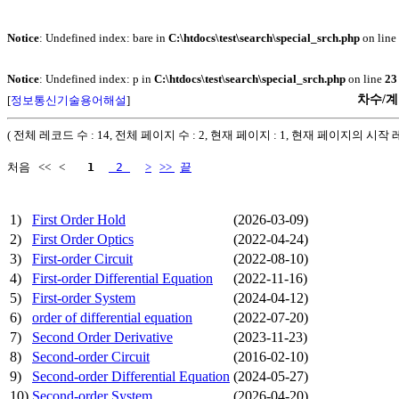
Notice
: Undefined index: bare in
C:\htdocs\test\search\special_srch.php
on line
Notice
: Undefined index: p in
C:\htdocs\test\search\special_srch.php
on line
23
차수/계수
[
정보통신기술용어해설
]
( 전체 레코드 수 : 14, 전체 페이지 수 : 2, 현재 페이지 : 1, 현재 페이지의 시작 레
처음 << <
 1 
 2 
>
>>
끝
1)
First Order Hold
(2026-03-09)
2)
First Order Optics
(2022-04-24)
3)
First-order Circuit
(2022-08-10)
4)
First-order Differential Equation
(2022-11-16)
5)
First-order System
(2024-04-12)
6)
order of differential equation
(2022-07-20)
7)
Second Order Derivative
(2023-11-23)
8)
Second-order Circuit
(2016-02-10)
9)
Second-order Differential Equation
(2024-05-27)
10)
Second-order System
(2026-04-20)