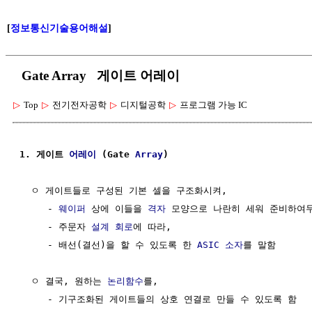
[
정보통신기술용어해설
]
Gate Array 게이트 어레이
▷
Top
▷
전기전자공학
▷
디지털공학
▷
프로그램 가능 IC
1. 게이트 
어레이
 (Gate 
Array
)
  ㅇ 게이트들로 구성된 기본 셀을 구조화시켜, 

     - 
웨이퍼
 상에 이들을 
격자
 모양으로 나란히 세워 준비하여두
     - 주문자 
설계
회로
에 따라, 

     - 배선(결선)을 할 수 있도록 한 
ASIC
소자
를 말함

  ㅇ 결국, 원하는 
논리함수
를, 

     - 기구조화된 게이트들의 상호 연결로 만들 수 있도록 함
