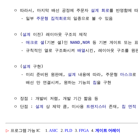
  ㅇ 따라서, 마지막 배선 공정에 주문자 
설계
회로
를 반영함에 따
     - 일부 
주문형 집적회로
의 일종으로 볼 수 있음

  ㅇ (
설계
 이전) 레이아웃 구조의 제작

     - 
매크로 셀
(기본 셀)인 
NAND
,
NOR
 등 기본 게이트 또는 표
     - 규칙적인 열로 구조화시켜 
배열
시킨, 레이아웃 구조를 원
  ㅇ (
설계
 구현) 

     - 미리 준비된 원판에, 
설계
 내용에 따라, 주문형 
마스크
로
       배선 만 연결시켜, 원하는 기능의 
칩
을 구현

  ㅇ 장점 : 개발비 저렴, 개발 기간 짧음 등

  ㅇ 단점 : 
설계
 상 제약 큼, 미사용 
트랜지스터
 존재, 
칩
면적
▷
프로그램 가능 IC
1.
ASIC
2.
PLD
3.
FPGA
4.
게이트 어레이