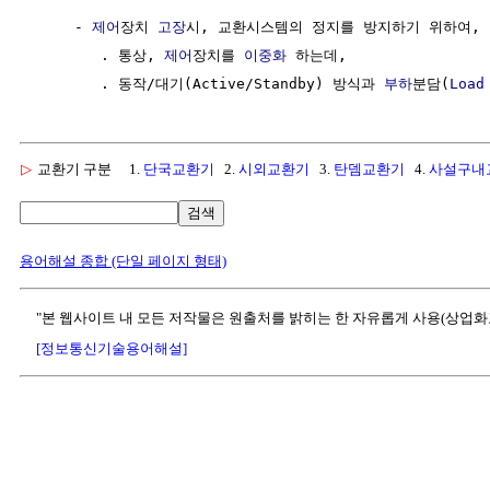
     - 
제어
장치 
고장
시, 교환시스템의 정지를 방지하기 위하여,

        . 통상, 
제어
장치를 
이중화
 하는데,

        . 동작/대기(Active/Standby) 방식과 
부하
분담(
Load
▷
교환기 구분
1.
단국교환기
2.
시외교환기
3.
탄뎀교환기
4.
사설구내
검색
용어해설 종합 (단일 페이지 형태)
"본 웹사이트 내 모든 저작물은 원출처를 밝히는 한 자유롭게 사용(상업화
[정보통신기술용어해설]