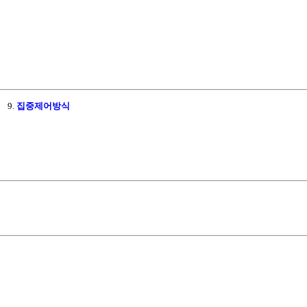
식
9.
집중제어방식