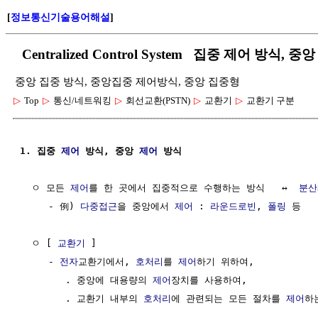
[
정보통신기술용어해설
]
Centralized Control System 집중 제어 방식, 
중앙 집중 방식, 중앙집중 제어방식, 중앙 집중형
▷
Top
▷
통신/네트워킹
▷
회선교환(PSTN)
▷
교환기
▷
교환기 구분
1. 집중 
제어
 방식, 중앙 
제어
 방식
  ㅇ 모든 
제어
를 한 곳에서 집중적으로 수행하는 방식   ↔  
분산
     - 例) 
다중접근
을 중앙에서 
제어
 : 
라운드로빈
, 
폴링
 등

  ㅇ [ 
교환기
 ]  

     - 
전자
교환기에서, 
호처리
를 
제어
하기 위하여,

        . 중앙에 대용량의 
제어
장치를 사용하여,

        . 교환기 내부의 
호처리
에 관련되는 모든 절차를 
제어
하