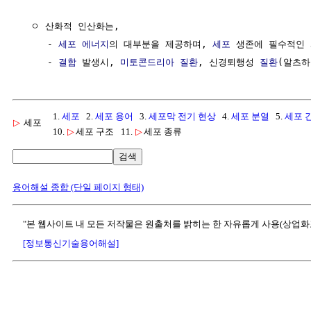
  ㅇ 산화적 인산화는,

     - 
세포
에너지
의 대부분을 제공하며, 
세포
 생존에 필수적인 
     - 
결함
 발생시, 
미토콘드리아
질환
, 신경퇴행성 
질환
1.
세포
2.
세포 용어
3.
세포막 전기 현상
4.
세포 분열
5.
세포 
▷
세포
10.
▷
세포 구조
11.
▷
세포 종류
검색
용어해설 종합 (단일 페이지 형태)
"본 웹사이트 내 모든 저작물은 원출처를 밝히는 한 자유롭게 사용(상업화
[정보통신기술용어해설]