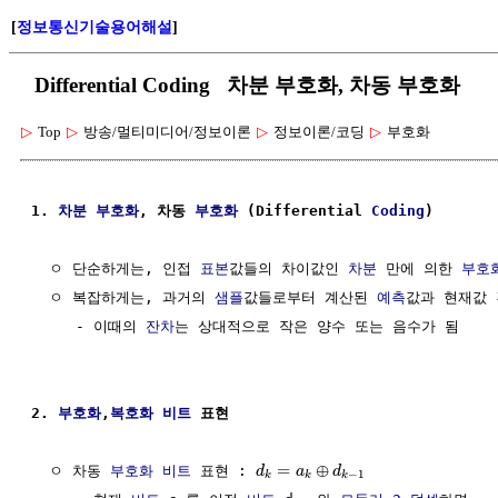
[
정보통신기술용어해설
]
Differential Coding 차분 부호화, 차동 부호화
▷
Top
▷
방송/멀티미디어/정보이론
▷
정보이론/코딩
▷
부호화
1. 
차분
부호화
, 차동 
부호화
 (Differential 
Coding
)
  ㅇ 단순하게는, 인접 
표본
값들의 차이값인 
차분
 만에 의한 
부호
  ㅇ 복잡하게는, 과거의 
샘플
값들로부터 계산된 
예측
값과 현재값 
     - 이때의 
잔차
는 상대적으로 작은 양수 또는 음수가 됨

2. 
부호화
,
복호화
비트
 표현
=
⊕
  ㅇ 차동 
부호화
비트
 표현 : 
d
a
d
−
1
k
k
k