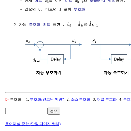
     - 현재 
비트
 a
를 이전 
비트
 d
와 
모듈러-2 덧셈
하면,

k
k-1
     - 같으면 0, 다르면 1 로써 
부호화
^
^
^
=
⊕
  ㅇ 차동 
복호화
비트
 표현 : 
a
d
d
−
1
k
k
k
▷
부호화
1.
부호화/엔코딩 이란?
2.
소스 부호화
3.
채널 부호화
4.
부호
검색
용어해설 종합 (단일 페이지 형태)