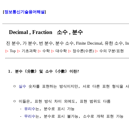
[
정보통신기술용어해설
]
Decimal , Fraction 소수 , 분수
진 분수, 가 분수, 번 분수, 분수 소수, Finite Decimal, 유한 소수, Infi
▷
Top
▷
기초과학
▷
수학
▷
대수학
▷
정수론(수론)
▷
수의 구분/표현
1. 분수 (分數) 및 소수 (小數) 이란?
  ㅇ 
실수
 숫자를 표현하는 방식이지만, 서로 다른 표현 형식을 사
  ㅇ 이들은, 표현 방식 차이 외에도, 표현 범위도 다름

     - 
유리수
는, 분수로 표시 가능

     - 
무리수
는, 분수로 표시 불가능, 소수로 개략 표현 가능
