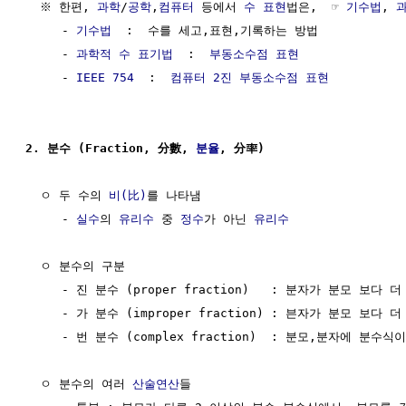
  ※ 한편, 
과학
/
공학
,
컴퓨터
 등에서 
수 표현
법은,  ☞ 
기수법
, 
     - 
기수법
  :  수를 세고,표현,기록하는 방법

     - 
과학적 수 표기법
  :  
부동소수점 표현
     - 
IEEE 754
  :  
컴퓨터 2진 부동소수점 표현
2. 분수 (Fraction, 分數, 
분율
, 分率)
  ㅇ 두 수의 
비(比)
를 나타냄

     - 
실수
의 
유리수
 중 
정수
가 아닌 
유리수
  ㅇ 분수의 구분

     - 진 분수 (proper fraction)   : 분자가 분모 보다 더
     - 가 분수 (improper fraction) : 븐자가 분모 보다 더
     - 번 분수 (complex fraction)  : 분모,분자에 분수
  ㅇ 분수의 여러 
산술연산
들
