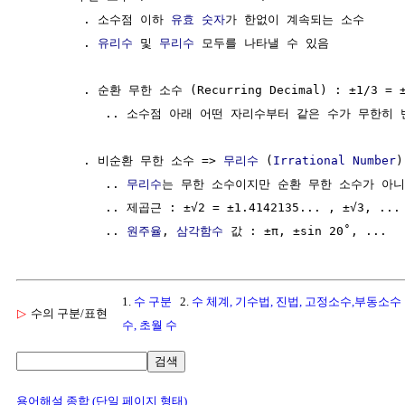
        . 소수점 이하 
유효 숫자
가 한없이 계속되는 소수

        . 
유리수
 및 
무리수
 모두를 나타낼 수 있음

        . 순환 무한 소수 (Recurring Decimal) : ±1/3 = ±0
           .. 소수점 아래 어떤 자리수부터 같은 수가 무한히 
        . 비순환 무한 소수 => 
무리수
 (
Irrational Number
)

           .. 
무리수
는 무한 소수이지만 순환 무한 소수가 아니
           .. 제곱근 : ±√2 = ±1.4142135... , ±√3, ...

           .. 
원주율
, 
삼각함수
1.
수 구분
2.
수 체계, 기수법, 진법, 고정소수,부동소수
▷
수의 구분/표현
수, 초월 수
검색
용어해설 종합 (단일 페이지 형태)