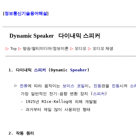
[
정보통신기술용어해설
]
Dynamic Speaker 다이내믹 스피커
▷
Top
▷
방송/멀티미디어/정보이론
▷
오디오
▷
오디오 재생
1. 다이내믹 
스피커
 (Dynamic 
Speaker
)
  ㅇ 
전류
에 따라 움직이는 
보이스 코일
이, 
진동
판을 
진동
시켜 
소
     가장 일반적인 전기-음향 변환 장치 (
스피커
)

     - 1925년 RIce-Kellog에 의해 개발됨

     - 과거부터 제일 많이 사용되던 형태

2. 작동 원리