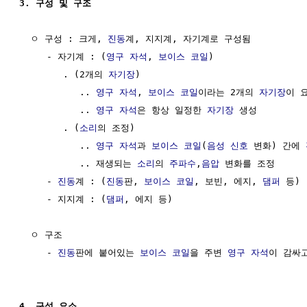
3. 구성 및 구조
  ㅇ 구성 : 크게, 
진동
계, 지지계, 자기계로 구성됨

     - 자기계 : (
영구 자석
, 
보이스 코일
)

        . (2개의 
자기장
) 

           .. 
영구 자석
, 
보이스 코일
이라는 2개의 
자기장
이 요
           .. 
영구 자석
은 항상 일정한 
자기장
 생성 

        . (
소리
의 조정)

           .. 
영구 자석
과 
보이스 코일
(
음성 신호
 변화) 간에 
           .. 재생되는 
소리
의 
주파수
,
음압
 변화를 조정

     - 
진동
계 : (
진동
판, 
보이스 코일
, 보빈, 에지, 
댐퍼
 등)

     - 지지계 : (
댐퍼
, 에지 등)

  ㅇ 구조

     - 
진동
판에 붙어있는 
보이스 코일
을 주변 
영구 자석
이 감싸고
4. 구성 요소