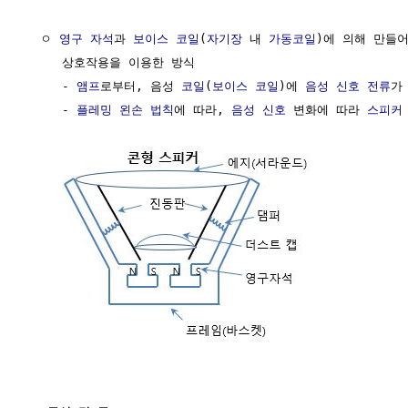
  ㅇ 
영구 자석
과 
보이스 코일
(
자기장
 내 
가동코일
)에 의해 만들어
     상호작용을 이용한 방식

     - 
앰프
로부터, 음성 
코일
(
보이스 코일
)에 
음성 신호
전류
가 
     - 
플레밍 왼손 법칙
에 따라, 
음성 신호
 변화에 따라 
스피커