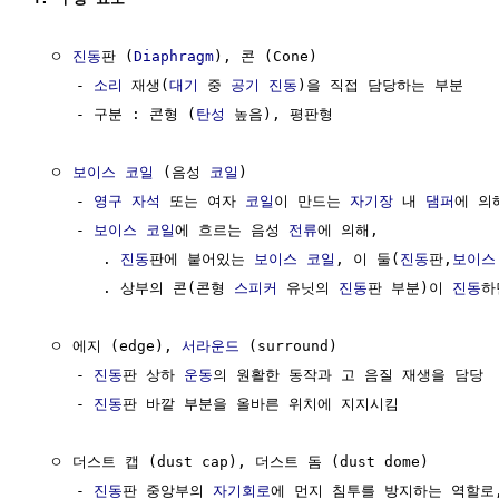
  ㅇ 
진동
판 (
Diaphragm
), 콘 (Cone)

     - 
소리
 재생(
대기
 중 
공기
진동
)을 직접 담당하는 부분

     - 구분 : 콘형 (
탄성
 높음), 평판형

  ㅇ 
보이스 코일
 (음성 
코일
)

     - 
영구 자석
 또는 여자 
코일
이 만드는 
자기장
 내 
댐퍼
에 의
     - 
보이스 코일
에 흐르는 음성 
전류
에 의해, 

        . 
진동
판에 붙어있는 
보이스 코일
, 이 둘(
진동
판,
보이스
        . 상부의 콘(콘형 
스피커
 유닛의 
진동
판 부분)이 
진동
하
  ㅇ 에지 (edge), 
서라운드
 (surround)

     - 
진동
판 상하 
운동
의 원활한 동작과 고 음질 재생을 담당

     - 
진동
판 바깥 부분을 올바른 위치에 지지시킴

  ㅇ 더스트 캡 (dust cap), 더스트 돔 (dust dome) 

     - 
진동
판 중앙부의 
자기회로