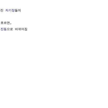
진 
자기장
들의

흐르면, 

진동
으로 바뀌어짐
