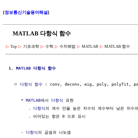
[
정보통신기술용어해설
]
MATLAB 다항식 함수
▷
Top
▷
기초과학
▷
수학
▷
수치해법
▷
MATLAB
▷
MATLAB 함수
1. 
MATLAB
다항식
함수
  ㅇ 
다항식
함수
 : conv, deconv, eig, poly, polyfit, po
     * 
MATLAB
에서 
다항식
 표현 

        . 
다항식
의 계수 만을 높은 차수의 계수부터 낮은 차수의
        . 비어있는 항은 0 으로 표시

     - 
다항식
의 곱셈과 나눗셈
