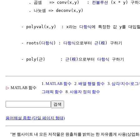
        . 곱셈   => conv(x,y)   : 
컨볼루션
 (x * y) 구하
        . 나눗셈 => deconv(x,y)

     - polyval(x,y)  : x라는 
다항식
에 특정한 값 y를 대입할
     - roots(
다항식
) : 
다항식
으로부터 
근(根)
 구하기

     - poly(근)      : 
근(根)
으로부터 
다항식
1.
MATLAB 함수
2.
배열 행렬 함수
3.
삼각/지수/로그
▷
MATLAB 함수
그래픽 함수
8.
사용자 정의 함수
검색
용어해설 종합 (단일 페이지 형태)
"본 웹사이트 내 모든 저작물은 원출처를 밝히는 한 자유롭게 사용(상업화