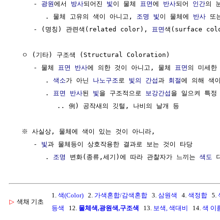
     - 
광원
에서 
방사
되어진 
빛
이 물체 
표면
에 
반사
되어 
인간
의 
        . 물체 고유의 색이 아니고, 
조명
빛
이 물체에 
반사
 또
     - (명칭) 관련색(related color), 
표면
색(surface c
  ㅇ (기타) 구조색 (Structural Coloration)

     - 물체 
표면
반사
에 의한 것이 아니고, 물체 
표면
의 미세한 
        . 
색소
가 아닌 
나노구조
로 
빛의 간섭
과 
회절
에 의해 색이
        . 
표면
반사
된 
빛
을 구조적으로 
보강간섭
을 일으켜 특정
           .. 例) 공작새의 깃털, 나비의 날개 등

  ※ 사실상, 물체에 색이 있는 것이 아니라, 

     - 
빛
과 물체등이 상호작용한 결과로 보는 것이 타당

        . 
조명
 변화(종류,세기)에 따라 관찰자가 느끼는 
색도
1.
색(Color)
2.
가색혼합/감색혼합
3.
삼원색
4.
색정합
5.
▷
색채 기초
등색
12.
물체색,광원색,구조색
13.
보색, 색대비
14.
색 이