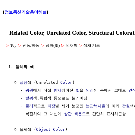
[
정보통신기술용어해설
]
Related Color, Unrelated Color, Structural C
▷
Top
▷
진동/파동
▷
광파(빛)
▷
색채학
▷
색채 기초
1. 물체와 색
  ㅇ 
광원
색 (Unrelated 
Color
)

     - 
광원
에서 직접 
방사
되어진 
빛
을 
인간
의 눈에서 그대로 
인
     - 
발광
색,독립색 등으로도 불리어짐

     - 
물리
적으로 
파장
별 세기 분포인 
분광복사율
에 따라 
광원
색
       복잡하여 그 대신에 
상관 색온도
로 간단히 표시하곤함     
  ㅇ 물체색 (
Object
Color
)
