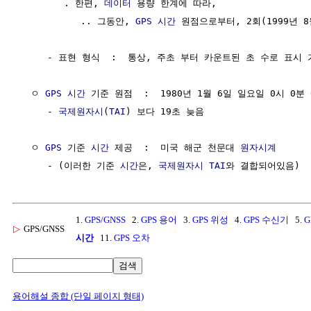
        . 한편, 
데이터
 용량 한계에 따라,

           .. 그동안, 
GPS
시간
 원점으로부터, 2회(1999년 8
     - 표현 형식  :  통상, 주초 부터 카운트된 초 수로 표시 
  ㅇ 
GPS
시간
 기준 원점  :  1980년 1월 6일 일요일 0시 0분 
     - 
국제원자시
(
TAI
) 보다 19초 늦음

  ㅇ 
GPS
 기준 
시간
 제공  :  미국 해군 천문대 
원자시계
     - (이러한 기준 
시간
은, 
국제원자시
TAI
1.
GPS/GNSS
2.
GPS 용어
3.
GPS 위성
4.
GPS 수신기
5.
G
▷
GPS/GNSS
시간
11.
GPS 오차
검색
용어해설 종합 (단일 페이지 형태)