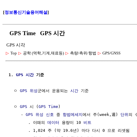
[
정보통신기술용어해설
]
GPS Time GPS 시간
GPS 시각
▷
Top
▷
공학 (역학,기계,재료등)
▷
측량/측위/항법
▷
GPS/GNSS
1. 
GPS
시간
 기준
  ㅇ 
GPS 위성
군에서 운용되는 
시간
 기준

  ㅇ 
GPS
 시 (
GPS
Time
)

     - 
GPS 위성 신호
 중 
항법메세지
에서 주(week,週) 
단위
의 
        . 이때의 
데이터
 용량이 10 
비트
        . 1,024 주 (약 19.6년) 마다 다시 0 으로 리셋됨
