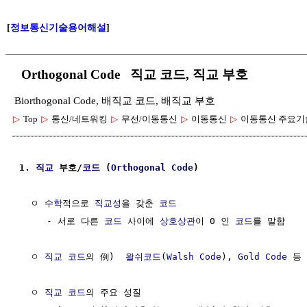
[
정보통신기술용어해설
]
Orthogonal Code 직교 코드, 직교 부호
Biorthogonal Code, 배직교 코드, 배직교 부호
▷
Top
▷
통신/네트워킹
▷
무선/이동통신
▷
이동통신
▷
이동통신 주요기
1. 
직교
 부호/
코드
 (
Orthogonal
Code
)
  ㅇ 
수학
적으로 
직교성
을 갖춘 
코드
     - 서로 다른 
코드
 사이에 
상호상관
이 0 인 
코드
를 말함

  ㅇ 
직교
코드
의 例)  
왈쉬코드
(
Walsh Code
), 
Gold Code
 등 
  ㅇ 
직교
코드
의 주요 성질
