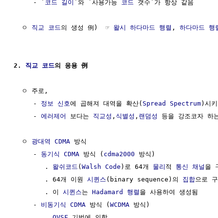
     - `
코드 길이
`와 `사용가능 
코드
 갯수`가 항상 같음

  ㅇ 
직교
코드
의 생성 例)  ☞ 
왈시 하다마드 행렬
, 
하다마드 행
2. 
직교
코드
의 응용 例
  ㅇ 주로, 

     - 
정보
신호
에 곱해져 대역을 확산(
Spread Spectrum
)시키
     - 
에러제어
 보다는 
직교성
,
식별성
,
랜덤성
 등을 강조코자 하는
  ㅇ 
광대역
CDMA
 방식

     - 
동기식 CDMA
 방식 (
cdma2000
 방식)

        . 
왈쉬코드
(
Walsh Code
)로 64개 
물리
적 
통신 채널
을 
        . 64개 이원 
시퀸스
(binary sequence)의 
집합
으로 구
        . 이 
시퀸스
는 
Hadamard 행렬
을 사용하여 생성됨

     - 
비동기식 CDMA
 방식 (
WCDMA
 방식) 

        . 
OVSF
 기법에 의함
