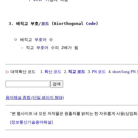
3. 배직교 부호/
코드
 (Biorthogonal 
Code
)
  ㅇ 배직교 
부호어
 수

     - 직교 
부호어
▷
대역확산 코드
1.
확산 코드
2.
직교 코드
3.
PN 코드
4.
short/long P
검색
용어해설 종합 (단일 페이지 형태)
"본 웹사이트 내 모든 저작물은 원출처를 밝히는 한 자유롭게 사용(상업화
[정보통신기술용어해설]