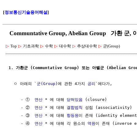
[
정보통신기술용어해설
]
Communtative Group, Abelian Group 가환 군,
▷
Top
▷
기초과학
▷
수학
▷
대수학
▷
추상대수학
▷
군(Group)
1. 가환군 (Communtative Group) 또는 아벨군 (Abelian Gro
  ㅇ 아래의 `
군(Group)
에 관한 4가지 
공리
`에다가, 

     - ①  
연산
 * 에 대해 
닫혀있음
 (closure)

     - ②  
연산
 * 에 대해 
결합법칙
 성립 (associativity)

     - ③  
연산
 * 에 대해 
항등원
이 존재 (identity element)
     - ④  
연산
 * 에 대해 각 원소의 
역원
이 존재 (inverse el