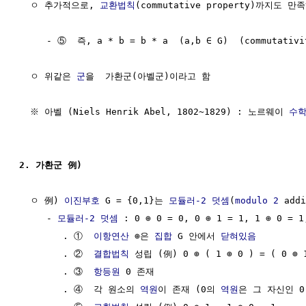
  ㅇ 추가적으로, 
교환법칙
(commutative property)까지도 만족
     - ⑤  즉, a * b = b * a  (a,b ∈ G)  (commutativit
  ㅇ 위같은 
군
을  가환군(아벨군)이라고 함

  ※ 아벨 (Niels Henrik Abel, 1802~1829) : 노르웨이 
수
2. 가환군 例)
  ㅇ 例) 
이진부호
 G = {0,1}는 
모듈러-2 덧셈
(
modulo 2
 add
     - 
모듈러-2 덧셈
 : 0 ⊕ 0 = 0, 0 ⊕ 1 = 1, 1 ⊕ 0 = 1,
        . ①  
이항연산
 ⊕은 
집합
 G 안에서 
닫혀있음
        . ②  
결합법칙
 성립 (例) 0 ⊕ ( 1 ⊕ 0 ) = ( 0 ⊕ 1
        . ③  
항등원
 0 존재

        . ④  각 원소의 
역원
이 존재 (0의 
역원
은 그 자신인 0