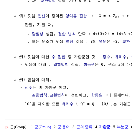
        . ⑤  
교환법칙
 성립 (例) 0 ⊕ 1 = 1 ⊕ 0 = 1

  ㅇ 例) 덧셈 
연산
이 정의된 
잉여류
집합
  :  G = < Z
, + >

n
     - 만일, Z
일 때,

5
        . 
닫힘성
 성립, 
결합 법칙
 만족 : 4+(3+2) = (4+3)+
        . 모든 원소가 덧셈 
역원
 갖음 : 3의 
역원
은 -3, 
교환
  ㅇ 例) 덧셈에 대한 
수 집합
 중 가환군인 것 : 
정수
, 
유리수
, 
     - 덧셈에 대해 : 
결합법칙
 성립, 
항등원
은 0, 원소 a에 대
  ㅇ 例) 곱셈에 대해,

     - 
정수
는 비 가환군 이고,

        . 
결합법칙
,
교환법칙
이 성립하고, 
항등원
 1이 존재하나,
*
     - `0`을 제외한 모든 
유리수
 ( Q
▷
군(Group)
1.
군(Group)
2.
군 용어
3.
군의 종류
4.
가환군
5.
부분군
6