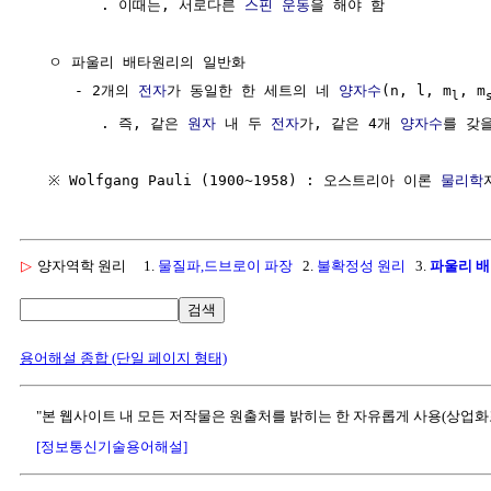
        . 이때는, 서로다른 
스핀
운동
을 해야 함            
  ㅇ 파울리 배타원리의 일반화

     - 2개의 
전자
가 동일한 한 세트의 네 
양자수
(n, l, m
, m
l
        . 즉, 같은 
원자
 내 두 
전자
가, 같은 4개 
양자수
를 갖을
  ※ Wolfgang Pauli (1900~1958) : 오스트리아 이론 
물리학
▷
양자역학 원리
1.
물질파,드브로이 파장
2.
불확정성 원리
3.
파울리 
검색
용어해설 종합 (단일 페이지 형태)
"본 웹사이트 내 모든 저작물은 원출처를 밝히는 한 자유롭게 사용(상업화
[정보통신기술용어해설]