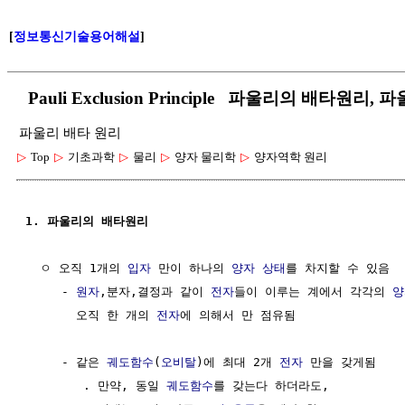
[
정보통신기술용어해설
]
Pauli Exclusion Principle 파울리의 배타원리,
파울리 배타 원리
▷
Top
▷
기초과학
▷
물리
▷
양자 물리학
▷
양자역학 원리
1. 파울리의 배타원리
  ㅇ 오직 1개의 
입자
 만이 하나의 
양자 상태
를 차지할 수 있음

     - 
원자
,분자,결정과 같이 
전자
들이 이루는 계에서 각각의 
양
       오직 한 개의 
전자
에 의해서 만 점유됨

     - 같은 
궤도함수
(
오비탈
)에 최대 2개 
전자
 만을 갖게됨

        . 만약, 동일 
궤도함수
를 갖는다 하더라도, 
