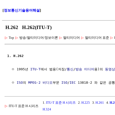
[
정보통신기술용어해설
]
H.262 H.262(ITU-T)
▷
Top
▷
방송/멀티미디어/정보이론
▷
멀티미디어
▷
멀티미디어 표준
▷
1. H.262
  ㅇ 1995년 
ITU-T
에서 범용(저장/
통신
/
방송
미디어
용)의 
동영상
  ㅇ 
ISO
의 
MPEG-2
비디오
부문 
ISO
/
IEC
1.
ITU-T 표준 H 시리즈
2.
H.225
3.
H.261
4.
H.2
▷
ITU-T 표준 H 시리즈
H.324