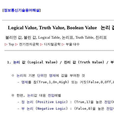
[
정보통신기술용어해설
]
Logical Value, Truth Value, Boolean Value 논
불리언 값, 불린 값, Logical Table, 논리표, Truth Table, 진리표
▷
Top
▷
전기전자공학
▷
디지털공학
▷
부울 대수
1. 
논리
 값 (Logical Value) / 진리 값 (Truth Value) / 
  ㅇ 
논리
의 기본 
단위
인 
명제
에 값을 부여한 것

     - 
명제
를 참(True,1,On,High) 또는 거짓(False,0,Off
  ※ 한편, 
논리
값 대응 
전압
레벨

     - 
정 논리
 (
Positive Logic
) : (True,1)을 높은 
전압
(
     - 
부 논리
 (
Negative Logic
) : (False,0)을 높은 
전압