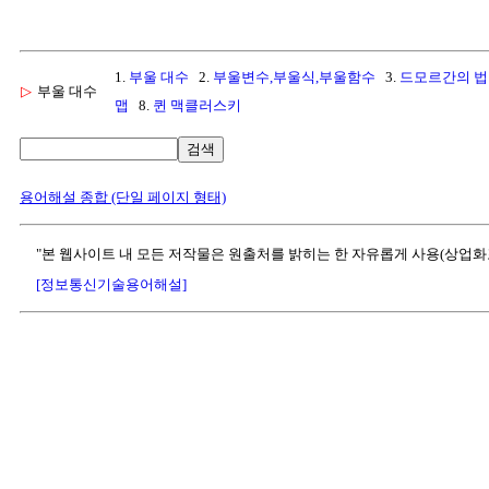
1.
부울 대수
2.
부울변수,부울식,부울함수
3.
드모르간의 
▷
부울 대수
맵
8.
퀸 맥클러스키
검색
용어해설 종합 (단일 페이지 형태)
"본 웹사이트 내 모든 저작물은 원출처를 밝히는 한 자유롭게 사용(상업화
[정보통신기술용어해설]