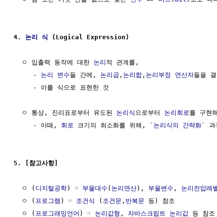
4. 
논리 식
 (Logical Expression)                      
  ㅇ 입출력 동작에 대한 
논리
적 관계를,

     - 
논리
변수
들 간에, 
논리곱
,
논리합
,
논리부정
연산자
들을 결
     - 이를 식으로 표현한 것

  ㅇ 통상, 진리표로부터 유도된 
논리식
으로부터 
논리회로
를 구현해
     - 이때, 
회로
 크기의 최소화를 위해, `
논리식의 간략화
` 과
5. [참고사항]
  ㅇ (
디지털공학
) ☞ 
부울대수
(
논리연산
), 
부울변수
, 
논리전압레
  ㅇ (
프로그램
) ☞ 
조건식
 (
조건문
,
반복문
 등) 참조

  ㅇ (
프로그래밍언어
) ☞ 
논리값형
, 
자바스크립트 논리값