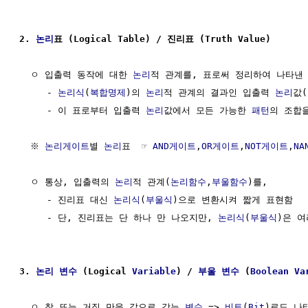
2. 
논리
표 (Logical Table) / 진리표 (Truth Value)
  ㅇ 입출력 동작에 대한 
논리
적 관계를, 표로써 정리하여 나타낸 
     - 
논리식
(
복합명제
)의 
논리
적 관계의 결과인 입출력 
논리
값
     - 이 표로부터 입출력 
논리
값에서 모든 가능한 
패턴
의 조합을
  ※ 
논리게이트
별 
논리
표  ☞ 
AND게이트
,
OR게이트
,
NOT게이트
,
NA
  ㅇ 통상, 입출력의 
논리
적 관계(
논리함수
,
부울함수
)를,

     - 진리표 대신 
논리식
(
부울식
)으로 변환시켜 짧게 표현함

     - 단, 진리표는 단 하나 만 나오지만, 
논리식
(
부울식
)은 여
3. 
논리
변수
 (Logical 
Variable
) / 
부울 변수
 (
Boolean Va
  ㅇ 참 또는 거짓 만을 값으로 갖는 
변수
 => 
비트
(
Bit
)로도 나타