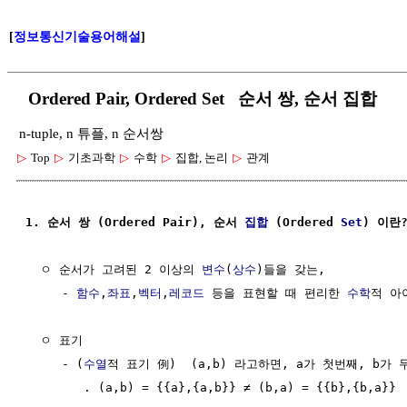
[
정보통신기술용어해설
]
Ordered Pair, Ordered Set 순서 쌍, 순서 집합
n-tuple, n 튜플, n 순서쌍
▷
Top
▷
기초과학
▷
수학
▷
집합, 논리
▷
관계
1. 순서 쌍 (Ordered Pair), 순서 
집합
 (Ordered 
Set
) 이란
  ㅇ 순서가 고려된 2 이상의 
변수
(
상수
)들을 갖는,

     - 
함수
,
좌표
,
벡터
,
레코드
 등을 표현할 때 편리한 
수학
적 아
  ㅇ 표기 

     - (
수열
적 표기 例)  (a,b) 라고하면, a가 첫번째, b가 
        . (a,b) = {{a},{a,b}} ≠ (b,a) = {{b},{b,a}}
