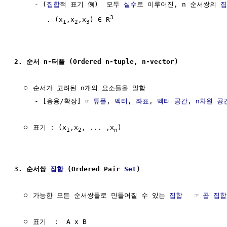
     - (
집합
적 표기 例)  모두 
실수
로 이루어진, n 순서쌍의 
집
3
        . (x
,x
,x
) ∈ R
1
2
3
2. 순서 n-터플 (Ordered n-tuple, n-vector)
  ㅇ 순서가 고려된 n개의 요소들을 말함  

     - [응용/확장] ☞ 
튜플
, 
벡터
, 
좌표
, 
벡터 공간
, 
n차원 공
  ㅇ 표기 : (x
,x
, ... ,x
)

1
2
n
3. 순서쌍 
집합
 (Ordered Pair 
Set
)
  ㅇ 가능한 모든 순서쌍들로 만들어질 수 있는 
집합
   ☞ 
곱 집합
  ㅇ 표기  :  A x B
