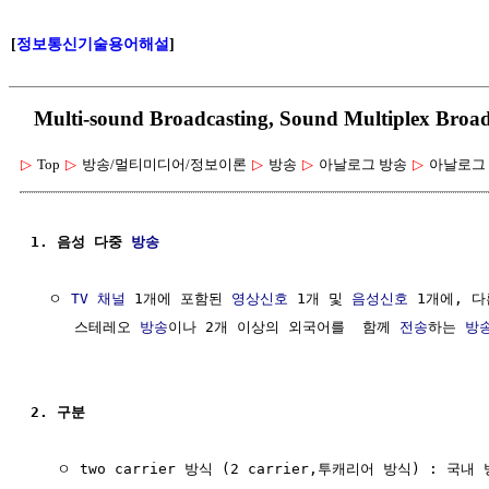
[
정보통신기술용어해설
]
Multi-sound Broadcasting, Sound Multiplex 
▷
Top
▷
방송/멀티미디어/정보이론
▷
방송
▷
아날로그 방송
▷
아날로그 
1. 음성 다중 
방송
  ㅇ 
TV 채널
 1개에 포함된 
영상신호
 1개 및 
음성신호
 1개에, 다
     스테레오 
방송
이나 2개 이상의 외국어를  함께 
전송
하는 
방
2. 구분
   ㅇ two carrier 방식 (2 carrier,투캐리어 방식) : 국내 