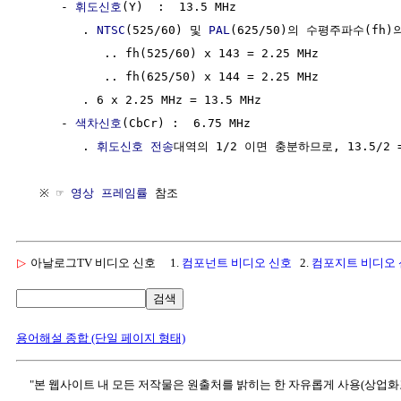
     - 
휘도신호
(Y)  :  13.5 MHz  

        . 
NTSC
(525/60) 및 
PAL
(625/50)의 수평주파수(fh)의
           .. fh(525/60) x 143 = 2.25 MHz

           .. fh(625/50) x 144 = 2.25 MHz

        . 6 x 2.25 MHz = 13.5 MHz 

     - 
색차신호
(CbCr) :  6.75 MHz  

        . 
휘도신호
전송
대역의 1/2 이면 충분하므로, 13.5/2 = 
  ※ ☞ 
영상 프레임률
▷
아날로그TV 비디오 신호
1.
컴포넌트 비디오 신호
2.
컴포지트 비디오
검색
용어해설 종합 (단일 페이지 형태)
"본 웹사이트 내 모든 저작물은 원출처를 밝히는 한 자유롭게 사용(상업화