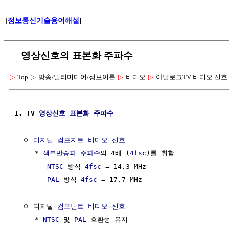
[
정보통신기술용어해설
]
영상신호의 표본화 주파수
▷
Top
▷
방송/멀티미디어/정보이론
▷
비디오
▷
아날로그TV 비디오 신호
1. TV 
영상신호
표본화 주파수
  ㅇ 
디지털 컴포지트 비디오 신호
     * 
색부반송파
주파수
의 4배 (
4fsc
)를 취함

     -  
NTSC
 방식 
4fsc
 = 14.3 MHz

     -  
PAL
 방식 
4fsc
 = 17.7 MHz

  ㅇ 디지털 
컴포넌트 비디오 신호
     * 
NTSC
 및 
PAL
 호환성 유지
