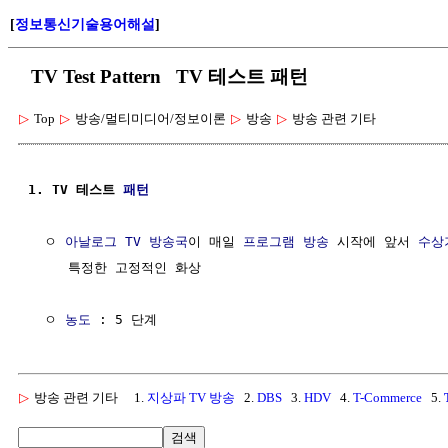
[
정보통신기술용어해설
]
TV Test Pattern TV 테스트 패턴
▷
Top
▷
방송/멀티미디어/정보이론
▷
방송
▷
방송 관련 기타
1. TV 테스트 
패턴
  ㅇ 
아날로그 TV
방송국
이 매일 
프로그램
방송
 시작에 앞서 
수상
     특정한 고정적인 화상

  ㅇ 
농도
▷
방송 관련 기타
1.
지상파 TV 방송
2.
DBS
3.
HDV
4.
T-Commerce
5.
검색