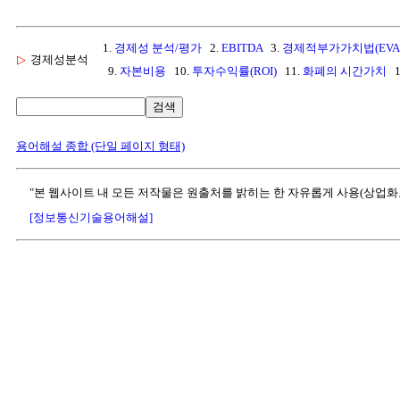
1.
경제성 분석/평가
2.
EBITDA
3.
경제적부가가치법(EVA
▷
경제성분석
9.
자본비용
10.
투자수익률(ROI)
11.
화폐의 시간가치
1
검색
용어해설 종합 (단일 페이지 형태)
"본 웹사이트 내 모든 저작물은 원출처를 밝히는 한 자유롭게 사용(상업화
[정보통신기술용어해설]