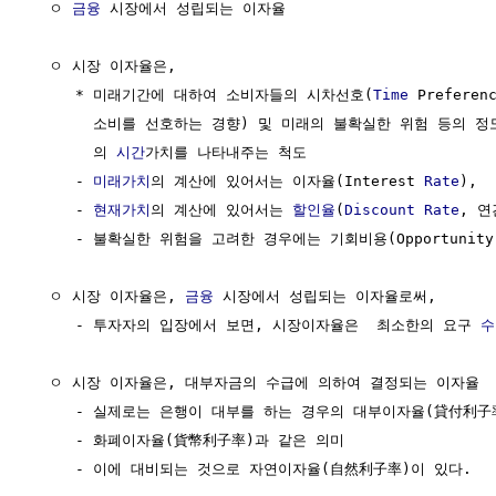
  ㅇ 
금융
 시장에서 성립되는 이자율

  ㅇ 시장 이자율은,

     * 미래기간에 대하여 소비자들의 시차선호(
Time
 Prefere
       소비를 선호하는 경향) 및 미래의 불확실한 위험 등의 정
       의 
시간
가치를 나타내주는 척도

     - 
미래가치
의 계산에 있어서는 이자율(Interest 
Rate
),

     - 
현재가치
의 계산에 있어서는 
할인율
(
Discount Rate
, 연
     - 불확실한 위험을 고려한 경우에는 기회비용(Opportunity 
  ㅇ 시장 이자율은, 
금융
 시장에서 성립되는 이자율로써,

     - 투자자의 입장에서 보면, 시장이자율은  최소한의 요구 
수
  ㅇ 시장 이자율은, 대부자금의 수급에 의하여 결정되는 이자율

     - 실제로는 은행이 대부를 하는 경우의 대부이자율(貸付利子率
     - 화폐이자율(貨幣利子率)과 같은 의미
