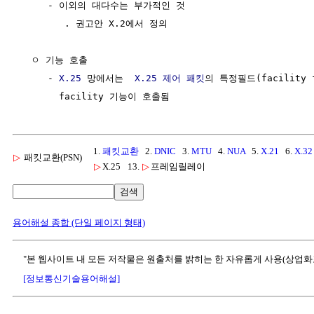
     - 이외의 대다수는 부가적인 것

        . 권고안 X.2에서 정의

  ㅇ 기능 호출

     - 
X.25
 망에서는  
X.25
제어
패킷
의 특정필드(facility 
1.
패킷교환
2.
DNIC
3.
MTU
4.
NUA
5.
X.21
6.
X.32
▷
패킷교환(PSN)
▷
X.25
13.
▷
프레임릴레이
검색
용어해설 종합 (단일 페이지 형태)
"본 웹사이트 내 모든 저작물은 원출처를 밝히는 한 자유롭게 사용(상업화
[정보통신기술용어해설]