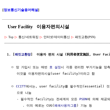
[
정보통신기술용어해설
]
User Facility 이용자편의시설
▷
Top
▷
통신/네트워킹
▷
인터넷/데이터통신
▷
패킷교환(PSN)
1. [
패킷교환망
]  이용자 편의 시설 (利用者便宜施設, User Faci
  ㅇ 망 가입시 또는 매번 
호 설정
시 각종 편리한 부가기능을 망측
     이것을 이용자편의시설(user facility)이라고 함

  ㅇ 
CCITT
에서는, user facility를 필수적인(essential) 것
     으로 나눔

     - 필수적인 facility는 전세계의 모든 
PSDN
에 의해 제공되
        . 이의 예로는 CUG(
폐쇄사용자그룹
) 기능 등
