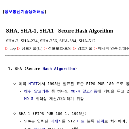
[
정보통신기술용어해설
]
SHA, SHA-1, SHA1 Secure Hash Algorithm
SHA-2, SHA-224, SHA-256, SHA-384, SHA-512
▷
Top
▷
정보기술(IT)
▷
정보보호/보안
▷
암호기술
▷
메세지 인증 & 해
1. SHA (Secure 
Hash Algorithm
)
  ㅇ 미국 
NIST
에서 1993년 발표된 표준 FIPS PUB 180 으로 
     - 
해쉬 알고리즘
 중 하나인 
MD-4
알고리즘
에 기반을 두고 있
     - 
MD-5
 취약성 개선/대체하기 위함

  ㅇ SHA-1 (FIPS PUB 180-1, 1995년)

     - SHA는 입력된 
메세지
를 512 
비트
 블록 
단위
로 처리하여, 
64