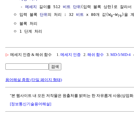
     - 
메세지
 길이를 512 
비트
단위
(입력 블록 상한)로 잘라서 
  ㅇ 입력 블록 
단위
의 처리 : 32 
비트
 x 80개 값(W
~W
)을 계
0
79
  ㅇ 블록 처리 

▷
메세지 인증 & 해쉬 함수
1.
메세지 인증
2.
해쉬 함수
3.
MD-5/MD-4
4
검색
용어해설 종합 (단일 페이지 형태)
"본 웹사이트 내 모든 저작물은 원출처를 밝히는 한 자유롭게 사용(상업화
[정보통신기술용어해설]